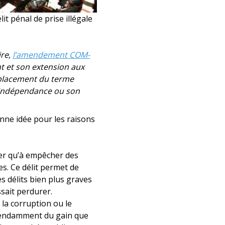
t pénal de prise illégale
ire,
l’amendement COM-
nt et son extension aux
placement du terme
n indépendance ou son
nne idée pour les raisons
nner qu’à empêcher des
es. Ce délit permet de
s délits bien plus graves
ssait perdurer.
 la corruption ou le
épendamment du gain que