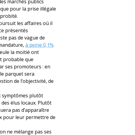
s des marchés publics
que pour la prise illégale
 probité.
rsuit les affaires où il
nce présentés
xiste pas de vague de
e mandature,
à peine 0,1%
seule la moitié ont
st probable que
par ses promoteurs : en
, le parquet sera
ion de l’objectivité, de
ux symptômes plutôt
des élus locaux. Plutôt
quera pas d’apparaître
ux pour leur permettre de
é : on ne mélange pas ses