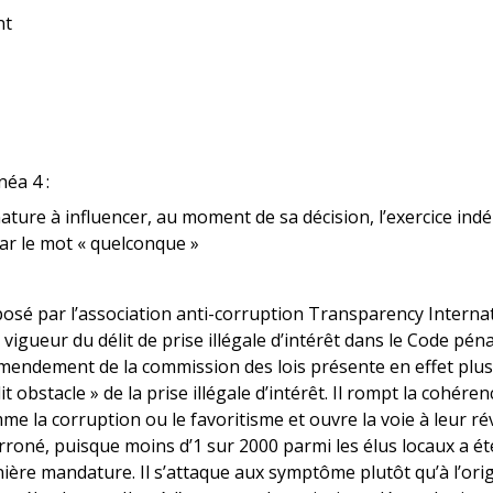
nt
néa 4 :
ature à influencer, au moment de sa décision, l’exercice indé
par le mot « quelconque »
sé par l’association anti-corruption Transparency Internat
n vigueur du délit de prise illégale d’intérêt dans le Code pé
 amendement de la commission des lois présente en effet plusi
it obstacle » de la prise illégale d’intérêt. Il rompt la cohéren
me la corruption ou le favoritisme et ouvre la voie à leur révi
rroné, puisque moins d’1 sur 2000 parmi les élus locaux a 
rnière mandature. Il s’attaque aux symptôme plutôt qu’à l’or