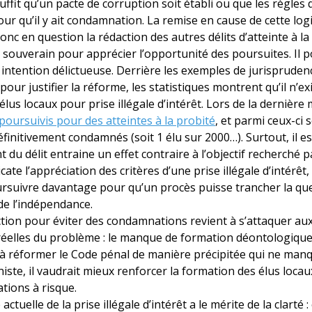
l suffit qu’un pacte de corruption soit établi ou que les règle
our qu’il y ait condamnation. La remise en cause de cette logi
onc en question la rédaction des autres délits d’atteinte à la
souverain pour apprécier l’opportunité des poursuites. Il pou
e intention délictueuse. Derrière les exemples de jurisprude
ur justifier la réforme, les statistiques montrent qu’il n’e
lus locaux pour prise illégale d’intérêt. Lors de la dernièr
 poursuivis pour des atteintes à la probité
, et parmi ceux-ci 
éfinitivement condamnés (soit 1 élu sur 2000…). Surtout, il e
 du délit entraine un effet contraire à l’objectif recherché 
cate l’appréciation des critères d’une prise illégale d’intérêt
suivre davantage pour qu’un procès puisse trancher la quest
 de l’indépendance.
ction pour éviter des condamnations revient à s’attaquer a
réelles du problème : le manque de formation déontologique 
à réformer le Code pénal de manière précipitée qui ne man
te, il vaudrait mieux renforcer la formation des élus loca
ations à risque.
actuelle de la prise illégale d’intérêt a le mérite de la clart