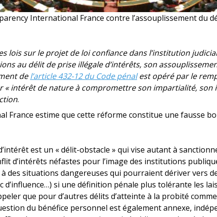
rency International France contre l’assouplissement du déli
ois sur le projet de loi confiance dans l’institution judicia
ons au délit de prise illégale d’intérêts, son assouplisseme
ement de
l’article 432-12 du Code pénal
est opéré par le rem
ar « intérêt de nature à compromettre son impartialité, so
ction
.
al France estime que cette réforme constitue une fausse bo
 d’intérêt est un « délit-obstacle » qui vise autant à sanctio
flit d’intérêts néfastes pour l’image des institutions publiqu
à des situations dangereuses qui pourraient dériver vers de
ic d’influence…) si une définition pénale plus tolérante les lai
ppeler que pour d’autres délits d’atteinte à la probité comme
 question du bénéfice personnel est également annexe, ind