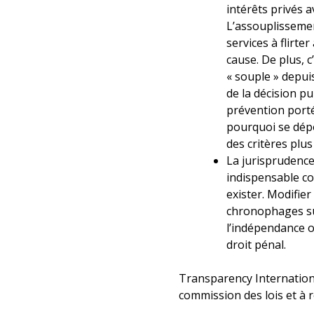
intérêts privés a
L’assouplissemen
services à flirter
cause. De plus, 
« souple » depuis
de la décision p
prévention porté
pourquoi se dépo
des critères plus
La jurisprudence 
indispensable co
exister. Modifier
chronophages sur
l’indépendance o
droit pénal.
Transparency Internationa
commission des lois et à ré