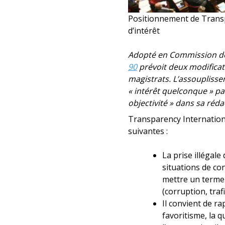
Positionnement de Transpa
d’intérêt
Adopté en Commission des l
90
prévoit deux modificati
magistrats. L’assoupliss
« intérêt quelconque » p
objectivité » dans sa réda
Transparency Internation
suivantes :
La prise illégale
situations de con
mettre un terme 
(corruption, traf
Il convient de ra
favoritisme, la