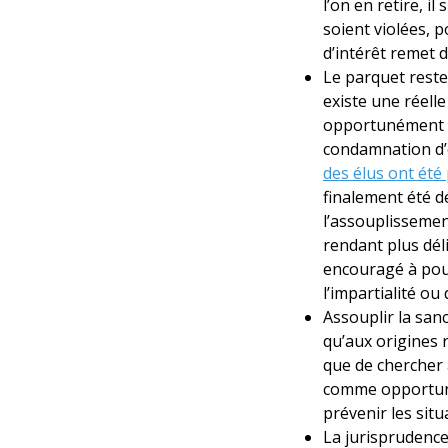
l’on en retire, i
soient violées, p
d’intérêt remet d
Le parquet reste 
existe une réell
opportunément po
condamnation d’é
des élus ont été
finalement été d
l’assouplissement
rendant plus déli
encouragé à pour
l’impartialité ou
Assouplir la san
qu’aux origines 
que de chercher 
comme opportunis
prévenir les situ
La jurisprudence 