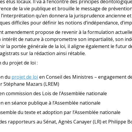
 élus locaux. Il va à l’encontre des principes déontologiques
rence de la vie publique et brouille le message de préventio
r l’interprétation qu’en donnera la jurisprudence ancienne et
ues difficiles pour définir les notions d’indépendance, d’impar
t amendement propose de revenir à la formulation actuelle 
 « intérêt de nature à compromettre son impartialité, son i
ir la portée générale de la loi, il aligne également le futur dé
gistrats sur la rédaction ainsi rétablie.
 du projet de loi :
on du
projet de loi
en Conseil des Ministres – engagement de
ur Stéphane Mazars (LREM)
n commission des Lois de l’Assemblée nationale
 en séance publique à l’Assemblée nationale
nsemble du texte et adoption par l’Assemblée nationale
es rapporteurs au Sénat, Agnès Canayer (LR) et Philippe 