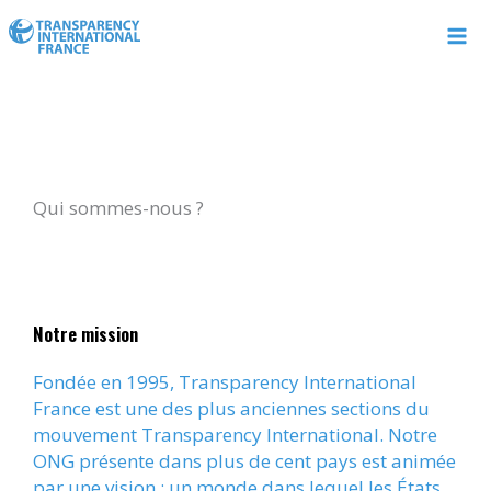
Aller
au
contenu
Qui sommes-nous ?
Notre mission
Fondée en 1995, Transparency International
France est une des plus anciennes sections du
mouvement Transparency International. Notre
ONG présente dans plus de cent pays est animée
par une vision : un monde dans lequel les États,