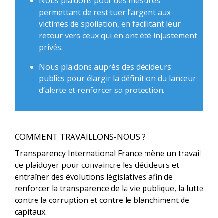
Nous plaidons pour des mesures
permettant de restituer l’argent aux
victimes de spoliation, en facilitant leur
retour vers ceux qui en ont été injustement
privés.
Nous plaidons auprès des décideurs
publics pour élargir la définition du lanceur
d’alerte et renforcer sa protection.
COMMENT TRAVAILLONS-NOUS ?
Transparency International France mène un travail
de plaidoyer pour convaincre les décideurs et
entraîner des évolutions législatives afin de
renforcer la transparence de la vie publique, la lutte
contre la corruption et contre le blanchiment de
capitaux.