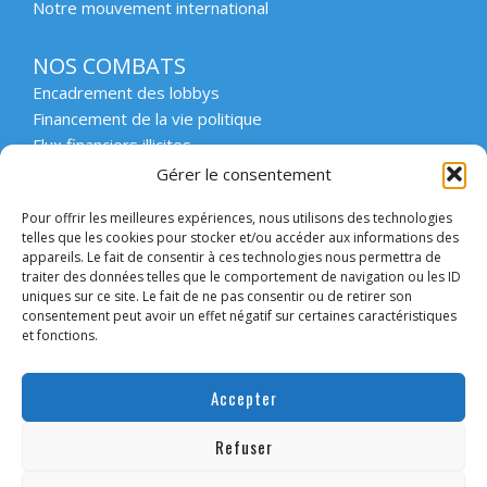
Notre mouvement international
NOS COMBATS
Encadrement des lobbys
Financement de la vie politique
Flux financiers illicites
Intégrité et transparence du secteur privé
Gérer le consentement
Intégrité et transparence de la vie publique
Pour offrir les meilleures expériences, nous utilisons des technologies
Protection des lanceurs d’alerte
telles que les cookies pour stocker et/ou accéder aux informations des
Affaires emblématiques
appareils. Le fait de consentir à ces technologies nous permettra de
Etat de droit et démocratie
traiter des données telles que le comportement de navigation ou les ID
uniques sur ce site. Le fait de ne pas consentir ou de retirer son
consentement peut avoir un effet négatif sur certaines caractéristiques
ACCOMPAGNER
et fonctions.
Enseignement supérieur et scolaire
Forum des collectivités engagées
Accepter
Intervention en entreprise
Forum des entreprises engagées
Refuser
Convaincre les candidats