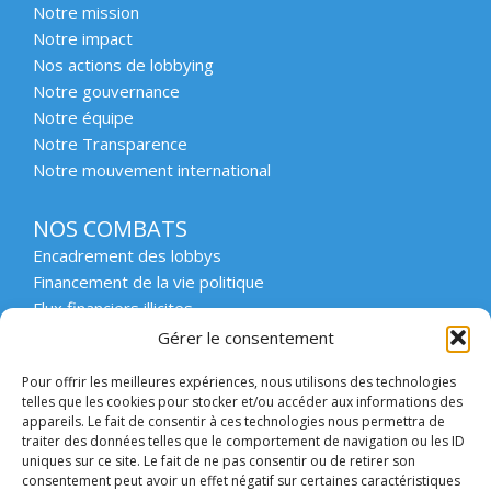
Notre mission
Notre impact
Nos actions de lobbying
Notre gouvernance
Notre équipe
Notre Transparence
Notre mouvement international
NOS COMBATS
Encadrement des lobbys
Financement de la vie politique
Flux financiers illicites
Intégrité et transparence du secteur privé
Gérer le consentement
Intégrité et transparence de la vie publique
Pour offrir les meilleures expériences, nous utilisons des technologies
Protection des lanceurs d’alerte
telles que les cookies pour stocker et/ou accéder aux informations des
Affaires emblématiques
appareils. Le fait de consentir à ces technologies nous permettra de
Etat de droit et démocratie
traiter des données telles que le comportement de navigation ou les ID
uniques sur ce site. Le fait de ne pas consentir ou de retirer son
consentement peut avoir un effet négatif sur certaines caractéristiques