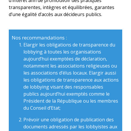
d’intérêt afin de promouvoir des pratiques
transparentes, intègres et équilibrées, garantes
d’une égalité d’accès aux décideurs publics.
Nos recommandations :
Elargir les obligations de transparence du
lobbying à toutes les organisations
aujourd’hui exemptées de déclaration,
notamment les associations religieuses ou
les associations d’élus locaux. Elargir aussi
les obligations de transparence aux actions
de lobbying visant des responsables
publics aujourd’hui exemptés comme le
Président de la République ou les membres
du Conseil d’Etat;
Prévoir une obligation de publication des
documents adressés par les lobbyistes aux