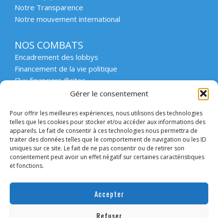
Notre Transparence
Notre mouvement international
NOS COMBATS
Encadrement des lobbys
Financement de la vie politique
Flux financiers illicites
Intégrité et transparence du secteur privé
Gérer le consentement
Intégrité et transparence de la vie publique
Pour offrir les meilleures expériences, nous utilisons des technologies
Protection des lanceurs d’alerte
telles que les cookies pour stocker et/ou accéder aux informations des
Affaires emblématiques
appareils. Le fait de consentir à ces technologies nous permettra de
Etat de droit et démocratie
traiter des données telles que le comportement de navigation ou les ID
uniques sur ce site. Le fait de ne pas consentir ou de retirer son
consentement peut avoir un effet négatif sur certaines caractéristiques
ACCOMPAGNER
et fonctions.
Enseignement supérieur et scolaire
Forum des collectivités engagées
Accepter
Intervention en entreprise
Forum des entreprises engagées
Refuser