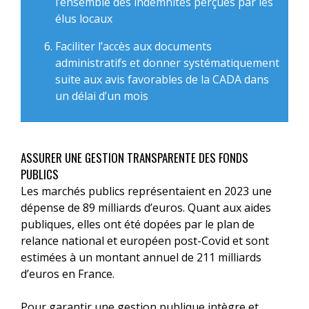
l’ensemble des indemnités perçues par les
élus locaux
Faciliter l’accès aux documents
administratifs et donner systématiquement
suite aux avis favorables de la CADA dans
un délai d’un mois
ASSURER UNE GESTION TRANSPARENTE DES FONDS
PUBLICS
Les marchés publics représentaient en 2023 une
dépense de 89 milliards d’euros. Quant aux aides
publiques, elles ont été dopées par le plan de
relance national et européen post-Covid et sont
estimées à un montant annuel de 211 milliards
d’euros en France.
Pour garantir une gestion publique intègre et