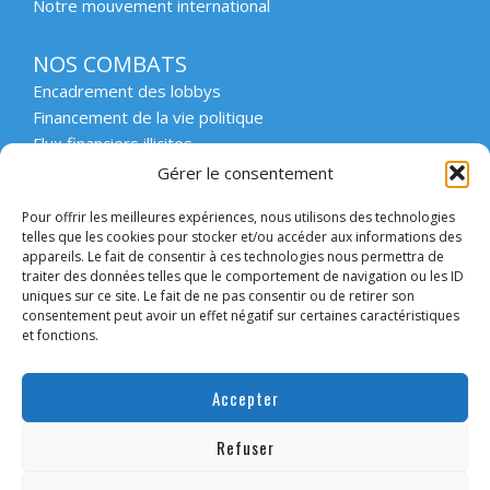
Notre mouvement international
NOS COMBATS
Encadrement des lobbys
Financement de la vie politique
Flux financiers illicites
Intégrité et transparence du secteur privé
Gérer le consentement
Intégrité et transparence de la vie publique
Pour offrir les meilleures expériences, nous utilisons des technologies
Protection des lanceurs d’alerte
telles que les cookies pour stocker et/ou accéder aux informations des
Affaires emblématiques
appareils. Le fait de consentir à ces technologies nous permettra de
Etat de droit et démocratie
traiter des données telles que le comportement de navigation ou les ID
uniques sur ce site. Le fait de ne pas consentir ou de retirer son
consentement peut avoir un effet négatif sur certaines caractéristiques
ACCOMPAGNER
et fonctions.
Enseignement supérieur et scolaire
Forum des collectivités engagées
Accepter
Intervention en entreprise
Forum des entreprises engagées
Refuser
Convaincre les candidats