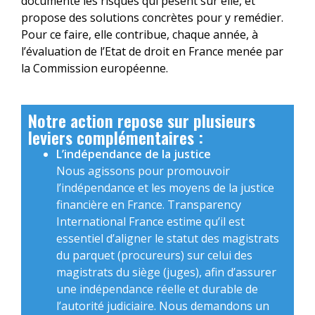
documente les risques qui pèsent sur elle, et
propose des solutions concrètes pour y remédier.
Pour ce faire, elle contribue, chaque année, à
l’évaluation de l’Etat de droit en France menée par
la Commission européenne.
Notre action repose sur plusieurs
leviers complémentaires :
L’indépendance de la justice
Nous agissons pour promouvoir
l’indépendance et les moyens de la justice
financière en France. Transparency
International France estime qu’il est
essentiel d’aligner le statut des magistrats
du parquet (procureurs) sur celui des
magistrats du siège (juges), afin d’assurer
une indépendance réelle et durable de
l’autorité judiciaire. Nous demandons un