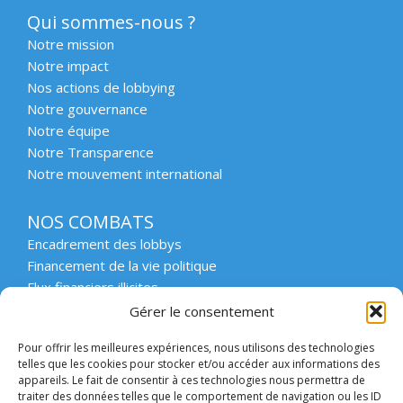
Qui sommes-nous ?
Notre mission
Notre impact
Nos actions de lobbying
Notre gouvernance
Notre équipe
Notre Transparence
Notre mouvement international
NOS COMBATS
Encadrement des lobbys
Financement de la vie politique
Flux financiers illicites
Intégrité et transparence du secteur privé
Gérer le consentement
Intégrité et transparence de la vie publique
Pour offrir les meilleures expériences, nous utilisons des technologies
Protection des lanceurs d’alerte
telles que les cookies pour stocker et/ou accéder aux informations des
Affaires emblématiques
appareils. Le fait de consentir à ces technologies nous permettra de
Etat de droit et démocratie
traiter des données telles que le comportement de navigation ou les ID