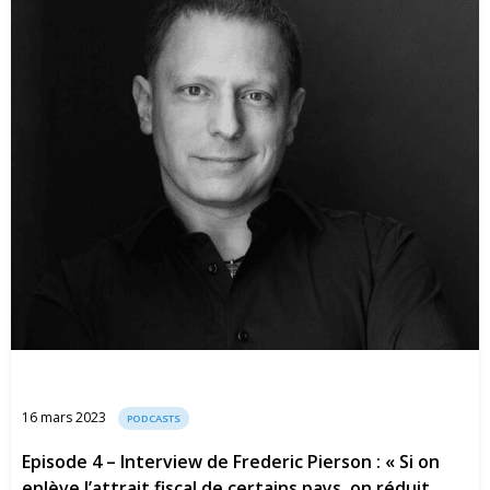
16 mars 2023
PODCASTS
Episode 4 – Interview de Frederic Pierson : « Si on
enlève l’attrait fiscal de certains pays, on réduit