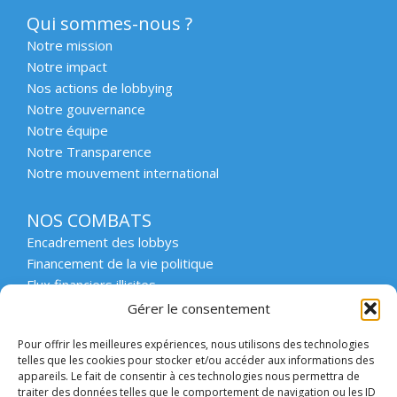
Qui sommes-nous ?
Notre mission
Notre impact
Nos actions de lobbying
Notre gouvernance
Notre équipe
Notre Transparence
Notre mouvement international
NOS COMBATS
Encadrement des lobbys
Financement de la vie politique
Flux financiers illicites
Intégrité et transparence du secteur privé
Gérer le consentement
Intégrité et transparence de la vie publique
Pour offrir les meilleures expériences, nous utilisons des technologies
Protection des lanceurs d’alerte
telles que les cookies pour stocker et/ou accéder aux informations des
Affaires emblématiques
appareils. Le fait de consentir à ces technologies nous permettra de
Etat de droit et démocratie
traiter des données telles que le comportement de navigation ou les ID