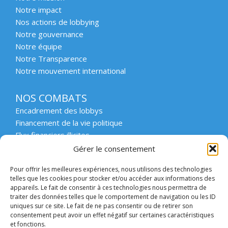
Notre impact
Nos actions de lobbying
Notre gouvernance
Notre équipe
Notre Transparence
Notre mouvement international
NOS COMBATS
Encadrement des lobbys
Financement de la vie politique
Flux financiers illicites
Intégrité et transparence du secteur privé
Gérer le consentement
Intégrité et transparence de la vie publique
Pour offrir les meilleures expériences, nous utilisons des technologies
Protection des lanceurs d’alerte
telles que les cookies pour stocker et/ou accéder aux informations des
Affaires emblématiques
appareils. Le fait de consentir à ces technologies nous permettra de
Etat de droit et démocratie
traiter des données telles que le comportement de navigation ou les ID
uniques sur ce site. Le fait de ne pas consentir ou de retirer son
consentement peut avoir un effet négatif sur certaines caractéristiques
ACCOMPAGNER
et fonctions.