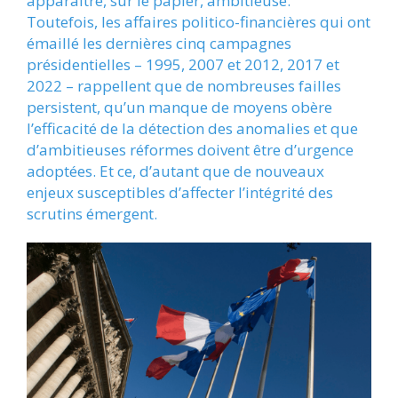
apparaître, sur le papier, ambitieuse.
Toutefois, les affaires politico-financières qui ont
émaillé les dernières cinq campagnes
présidentielles – 1995, 2007 et 2012, 2017 et
2022 – rappellent que de nombreuses failles
persistent, qu’un manque de moyens obère
l’efficacité de la détection des anomalies et que
d’ambitieuses réformes doivent être d’urgence
adoptées. Et ce, d’autant que de nouveaux
enjeux susceptibles d’affecter l’intégrité des
scrutins émergent.