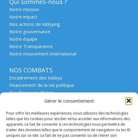
Qui sommes-nous ?
Notre mission
Notre impact
Nos actions de lobbying
Notre gouvernance
Notre équipe
Notre Transparence
Notre mouvement international
NOS COMBATS
Encadrement des lobbys
Financement de la vie politique
Flux financiers illicites
Intégrité et transparence du secteur privé
Gérer le consentement
Intégrité et transparence de la vie publique
Pour offrir les meilleures expériences, nous utilisons des technologies
Protection des lanceurs d’alerte
telles que les cookies pour stocker et/ou accéder aux informations des
Affaires emblématiques
appareils. Le fait de consentir à ces technologies nous permettra de
Etat de droit et démocratie
traiter des données telles que le comportement de navigation ou les ID
uniques sur ce site. Le fait de ne pas consentir ou de retirer son