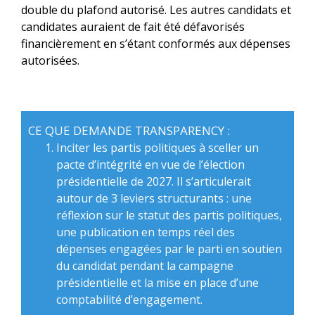
double du plafond autorisé. Les autres candidats et
candidates auraient de fait été défavorisés
financièrement en s’étant conformés aux dépenses
autorisées.
CE QUE DEMANDE TRANSPARENCY :
Inciter les partis politiques à sceller un
pacte d’intégrité en vue de l’élection
présidentielle de 2027. Il s’articulerait
autour de 3 leviers structurants : une
réflexion sur le statut des partis politiques,
une publication en temps réel des
dépenses engagées par le parti en soutien
du candidat pendant la campagne
présidentielle et la mise en place d’une
comptabilité d’engagement.