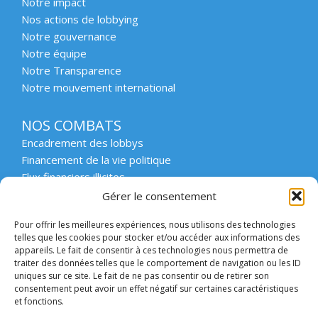
Notre impact
Nos actions de lobbying
Notre gouvernance
Notre équipe
Notre Transparence
Notre mouvement international
NOS COMBATS
Encadrement des lobbys
Financement de la vie politique
Flux financiers illicites
Intégrité et transparence du secteur privé
Gérer le consentement
Intégrité et transparence de la vie publique
Pour offrir les meilleures expériences, nous utilisons des technologies
Protection des lanceurs d’alerte
telles que les cookies pour stocker et/ou accéder aux informations des
Affaires emblématiques
appareils. Le fait de consentir à ces technologies nous permettra de
Etat de droit et démocratie
traiter des données telles que le comportement de navigation ou les ID
uniques sur ce site. Le fait de ne pas consentir ou de retirer son
consentement peut avoir un effet négatif sur certaines caractéristiques
ACCOMPAGNER
et fonctions.
Enseignement supérieur et scolaire