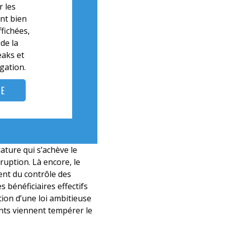
r les
nt bien
fichées,
de la
eaks et
gation.
SE
ature qui s’achève le
rruption. Là encore, le
ent du contrôle des
s bénéficiaires effectifs
tion d’une loi ambitieuse
ents viennent tempérer le