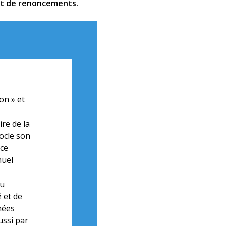
 et de renoncements.
on » et
re de la
socle son
nce
nuel
du
 et de
nées
ussi par