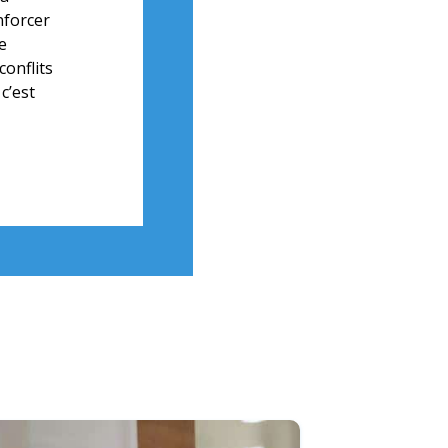
nforcer
e
conflits
c’est