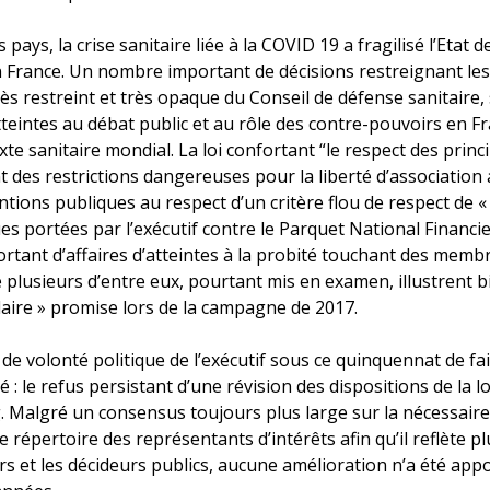
ys, la crise sanitaire liée à la COVID 19 a fragilisé l’Etat de
France. Un nombre important de décisions restreignant les 
rès restreint et très opaque du Conseil de défense sanitaire,
tteintes au débat public et au rôle des contre-pouvoirs en F
xte sanitaire mondial. La loi confortant “le respect des princ
ent des restrictions dangereuses pour la liberté d’associatio
tions publiques au respect d’un critère flou de respect de « l
 portées par l’exécutif contre le Parquet National Financier
rtant d’affaires d’atteintes à la probité touchant des mem
 plusieurs d’entre eux, pourtant mis en examen, illustrent bi
aire » promise lors de la campagne de 2017.
e volonté politique de l’exécutif sous ce quinquennat de fa
é : le refus persistant d’une révision des dispositions de la l
 Malgré un consensus toujours plus large sur la nécessaire
e répertoire des représentants d’intérêts afin qu’il reflète p
rs et les décideurs publics, aucune amélioration n’a été app