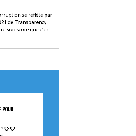
rruption se reflète par
 2021 de Transparency
oré son score que d’un
E POUR
 engagé
la