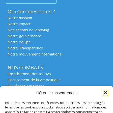
Qui sommes-nous ?
Notre mission
Notre impact
Nos actions de lobbying
Notre gouvernance
Notre équipe
Notre Transparence
Notre mouvement international
NOS COMBATS
Encadrement des lobbys
Financement de la vie politique
Flux financiers illicites
Intégrité et transparence du secteur privé
Gérer le consentement
Intégrité et transparence de la vie publique
Pour offrir les meilleures expériences, nous utilisons des technologies
Protection des lanceurs d’alerte
telles que les cookies pour stocker et/ou accéder aux informations des
Affaires emblématiques
appareils. Le fait de consentir à ces technologies nous permettra de