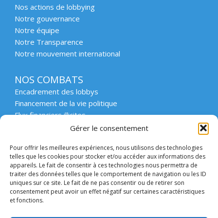
Nos actions de lobbying
Notre gouvernance
Notre équipe
Notre Transparence
Notre mouvement international
NOS COMBATS
Encadrement des lobbys
Financement de la vie politique
Flux financiers illicites
Intégrité et transparence du secteur privé
Gérer le consentement
Intégrité et transparence de la vie publique
Pour offrir les meilleures expériences, nous utilisons des technologies
Protection des lanceurs d’alerte
telles que les cookies pour stocker et/ou accéder aux informations des
Affaires emblématiques
appareils. Le fait de consentir à ces technologies nous permettra de
Etat de droit et démocratie
traiter des données telles que le comportement de navigation ou les ID
uniques sur ce site. Le fait de ne pas consentir ou de retirer son
consentement peut avoir un effet négatif sur certaines caractéristiques
ACCOMPAGNER
et fonctions.
Enseignement supérieur et scolaire