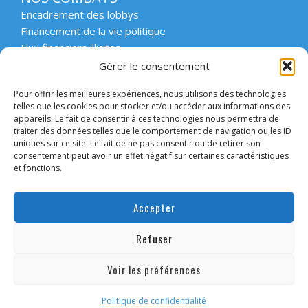
Encadrement des lobbys
Financement de la vie politique
Flux financiers illicites
Intégrité et transparence du secteur privé
Gérer le consentement
Intégrité et transparence de la vie publique
Pour offrir les meilleures expériences, nous utilisons des technologies
Protection des lanceurs d’alerte
telles que les cookies pour stocker et/ou accéder aux informations des
Affaires emblématiques
appareils. Le fait de consentir à ces technologies nous permettra de
Etat de droit et démocratie
traiter des données telles que le comportement de navigation ou les ID
uniques sur ce site. Le fait de ne pas consentir ou de retirer son
consentement peut avoir un effet négatif sur certaines caractéristiques
ACCOMPAGNER
et fonctions.
Enseignement supérieur et scolaire
Forum des collectivités engagées
Accepter
Intervention en entreprise
Forum des entreprises engagées
Refuser
Convaincre les candidats
Voir les préférences
Mentions légales
Politique de confidentialité
© Transparency International
Politique de confidentialité