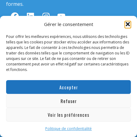
formes.
Gérer le consentement
FAIRE UN DON
Pour offrir les meilleures expériences, nous utilisons des technologies
telles que les cookies pour stocker et/ou accéder aux informations des
CONTACTEZ-NOUS
appareils. Le fait de consentir à ces technologies nous permettra de
traiter des données telles que le comportement de navigation ou les ID
uniques sur ce site. Le fait de ne pas consentir ou de retirer son
consentement peut avoir un effet négatif sur certaines caractéristiques
Qui sommes-nous ?
et fonctions.
Notre mission
Notre impact
Accepter
Nos actions de lobbying
Notre gouvernance
Refuser
Notre équipe
Notre Transparence
Voir les préférences
Notre mouvement international
Politique de confidentialité
NOS COMBATS