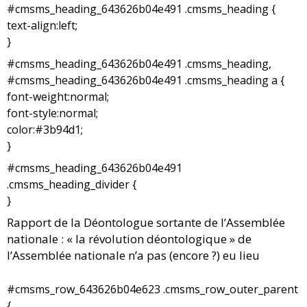
#cmsms_heading_643626b04e491 .cmsms_heading {
text-align:left;
}
#cmsms_heading_643626b04e491 .cmsms_heading,
#cmsms_heading_643626b04e491 .cmsms_heading a {
font-weight:normal;
font-style:normal;
color:#3b94d1;
}
#cmsms_heading_643626b04e491
.cmsms_heading_divider {
}
Rapport de la Déontologue sortante de l’Assemblée
nationale : « la révolution déontologique » de
l’Assemblée nationale n’a pas (encore ?) eu lieu
#cmsms_row_643626b04e623 .cmsms_row_outer_parent
{