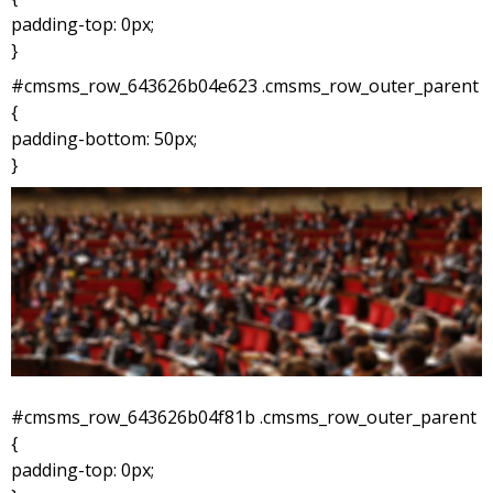
padding-top: 0px;
}
#cmsms_row_643626b04e623 .cmsms_row_outer_parent
{
padding-bottom: 50px;
}
#cmsms_row_643626b04f81b .cmsms_row_outer_parent
{
padding-top: 0px;