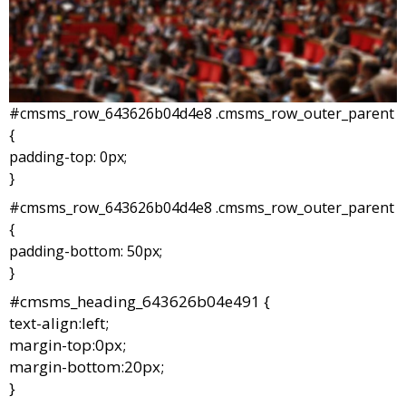
#cmsms_row_643626b04d4e8 .cmsms_row_outer_parent
{
padding-top: 0px;
}
#cmsms_row_643626b04d4e8 .cmsms_row_outer_parent
{
padding-bottom: 50px;
}
#cmsms_heading_643626b04e491 {
text-align:left;
margin-top:0px;
margin-bottom:20px;
}