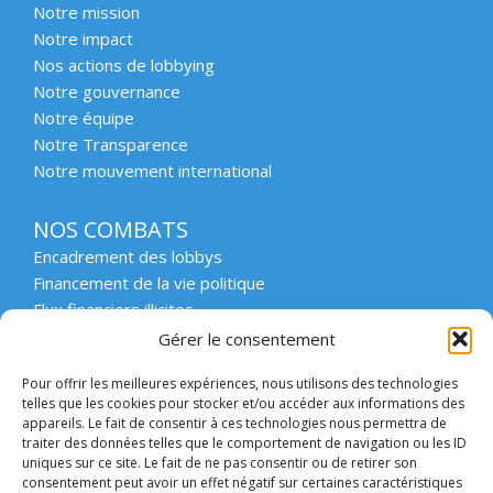
Notre mission
Notre impact
Nos actions de lobbying
Notre gouvernance
Notre équipe
Notre Transparence
Notre mouvement international
NOS COMBATS
Encadrement des lobbys
Financement de la vie politique
Flux financiers illicites
Intégrité et transparence du secteur privé
Gérer le consentement
Intégrité et transparence de la vie publique
Pour offrir les meilleures expériences, nous utilisons des technologies
Protection des lanceurs d’alerte
telles que les cookies pour stocker et/ou accéder aux informations des
Affaires emblématiques
appareils. Le fait de consentir à ces technologies nous permettra de
Etat de droit et démocratie
traiter des données telles que le comportement de navigation ou les ID
uniques sur ce site. Le fait de ne pas consentir ou de retirer son
consentement peut avoir un effet négatif sur certaines caractéristiques