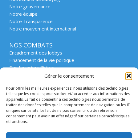
Notre gouvernance
Notre équipe
Notre Transparence
Notre mouvement international
NOS COMBATS
Encadrement des lobbys
Financement de la vie politique
Flux financiers illicites
Intégrité et transparence du secteur privé
Gérer le consentement
Intégrité et transparence de la vie publique
Pour offrir les meilleures expériences, nous utilisons des technologies
Protection des lanceurs d’alerte
telles que les cookies pour stocker et/ou accéder aux informations des
Affaires emblématiques
appareils. Le fait de consentir à ces technologies nous permettra de
Etat de droit et démocratie
traiter des données telles que le comportement de navigation ou les ID
uniques sur ce site. Le fait de ne pas consentir ou de retirer son
consentement peut avoir un effet négatif sur certaines caractéristiques
ACCOMPAGNER
et fonctions.
Enseignement supérieur et scolaire
Forum des collectivités engagées