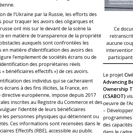
éenne.
sion de l’Ukraine par la Russie, les efforts des
s pour traquer les avoirs des oligarques et
usse ont mis sur le devant de la scène la
Ce docu
nce en matière de transparence de la propriété
retranscri
s obstacles auxquels sont confrontées les
aucune coupe
s en matière d’identification des avoirs des
interventio
igure l’empilement de sociétés écrans ou de
participant
identification des propriétaires réels
 bénéficiaires effectifs ») de ces avoirs.
Le projet
Civi
dentification des individus qui se cacheraient
Advancing Be
 écrans à des fins illicites, la France, en
Ownership T
e directive européenne, impose depuis 2017
(CSABOT)
vis
les inscrites au Registre du Commerce et des
oeuvre de l’A
vulguer l’identité de leurs bénéficiaires
– Développe
dire les personnes physiques qui détiennent ou
programmes 
étés. Ces informations sont recensées dans le
des capacité
iaires Effectifs (RBE), accessible au public
dans le cadre 