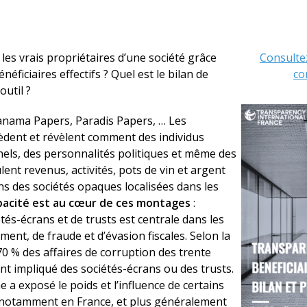
les vrais propriétaires d’une société grâce
Consultez
néficiaires effectifs ? Quel est le bilan de
co
 outil ?
nama Papers, Paradis Papers, … Les
cèdent et révèlent comment des individus
nels, des personnalités politiques et même des
lent revenus, activités, pots de vin et argent
s des sociétés opaques localisées dans les
pacité est au cœur de ces montages
:
iétés-écrans et de trusts est centrale dans les
ent, de fraude et d’évasion fiscales. Selon la
0 % des affaires de corruption des trente
t impliqué des sociétés-écrans ou des trusts.
e a exposé le poids et l’influence de certains
 notamment en France, et plus généralement