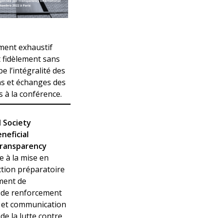
ment exhaustif
t fidèlement sans
 l’intégralité des
ns et échanges des
s à la conférence.
l Society
neficial
ransparency
e à la mise en
ction préparatoire
ment de
de renforcement
s et communication
de la lutte contre