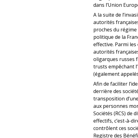
dans l’Union Europ
A la suite de l’inva
autorités française
proches du régime r
politique de la Fra
effective. Parmi le
autorités française
oligarques russes f
trusts empêchant l’
(également appelés «
Afin de faciliter l’i
derrière des sociétés
transposition d’un
aux personnes mora
Sociétés (RCS) de di
effectifs, c’est-à-
contrôlent ces soci
Registre des Bénéfic