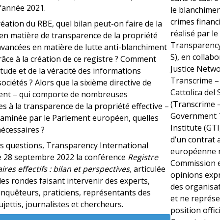
l’année 2021.
le blanchimen
crimes financi
réation du RBE, quel bilan peut-on faire de la
réalisé par le
 en matière de transparence de la propriété
Transparency 
 avancées en matière de lutte anti-blanchiment
S), en collabo
âce à la création de ce registre ? Comment
Justice Netwo
itude et de la véracité des informations
Transcrime –
ociétés ? Alors que la sixième directive de
Cattolica del
ment – qui comporte de nombreuses
(Transcrime –
es à la transparence de la propriété effective –
Government 
xaminée par le Parlement européen, quelles
Institute (GTI
écessaires ?
d’un contrat 
s questions, Transparency International
européenne r
le 28 septembre 2022 la conférence
Registre
Commission 
ires effectifs : bilan et perspectives,
articulée
opinions expr
es rondes faisant intervenir des experts,
des organisa
enquêteurs, praticiens, représentants des
et ne représe
jettis, journalistes et chercheurs.
position offici