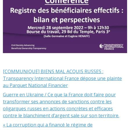
[COMMUNIQUE] BIENS MAL ACQUIS RUSSES :
Transparency International France dépose une plainte
au Parquet National Financier
Guerre en Ukraine / Ce que la France doit faire pour
transformer ses annonces de sanctions contre les
oligarques russes en actions concrètes et efficaces
contre le blanchiment d’argent sale sur son territoire.
« La corruption qui a financé le régime de