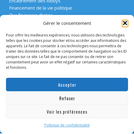
Encadrement des lobbys
Financement de la vie politique
Flux financiers illicites
Intégrité et transparence du secteur privé
Gérer le consentement
Intégrité et transparence de la vie publique
Pour offrir les meilleures expériences, nous utilisons des technologies
Protection des lanceurs d’alerte
telles que les cookies pour stocker et/ou accéder aux informations des
Affaires emblématiques
appareils. Le fait de consentir à ces technologies nous permettra de
Etat de droit et démocratie
traiter des données telles que le comportement de navigation ou les ID
uniques sur ce site. Le fait de ne pas consentir ou de retirer son
consentement peut avoir un effet négatif sur certaines caractéristiques
ACCOMPAGNER
et fonctions.
Enseignement supérieur et scolaire
Forum des collectivités engagées
Accepter
Intervention en entreprise
Forum des entreprises engagées
Refuser
Convaincre les candidats
Voir les préférences
Mentions légales
Politique de confidentialité
© Transparency International
Politique de confidentialité
Site réalisé par Becom