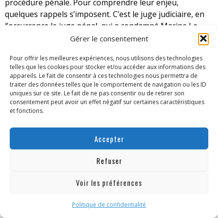
procédure pénale. Pour comprendre leur enjeu,
quelques rappels s’imposent. C’est le juge judiciaire, en
l’occurrence le juge pénal, qui a condamné Marine Le
Pen en première instance. Devant le juge judiciaire, la
Gérer le consentement
seule voie ouverte à une personne condamnée consiste
Pour offrir les meilleures expériences, nous utilisons des technologies
à faire appel de la décision rendue. C’est ce qu’a fait Mme
telles que les cookies pour stocker et/ou accéder aux informations des
Le Pen. Devant ce juge, dont les délais sont longs, il ne
appareils. Le fait de consentir à ces technologies nous permettra de
lui restait donc plus qu’à attendre la décision que rendra
traiter des données telles que le comportement de navigation ou les ID
uniques sur ce site. Le fait de ne pas consentir ou de retirer son
la cour d’appel de Paris le 7 juillet prochain.
consentement peut avoir un effet négatif sur certaines caractéristiques
et fonctions.
Or, pour l’intéressée, une telle attente comportait deux
risques. Le premier était celui d’une éventuelle démission
Accepter
d’Emmanuel Macron ou d’une éventuelle dissolution de
l’Assemblée nationale : la première aurait entraîné une
Refuser
élection présidentielle anticipée ; la seconde, des
élections législatives anticipées. En cas de démission,
Voir les préférences
Marine Le Pen aurait été empêchée de se présenter. En
cas de dissolution, même conséquence, en plus de la
Politique de confidentialité
perte de son mandat actuel de députée. Le second risque