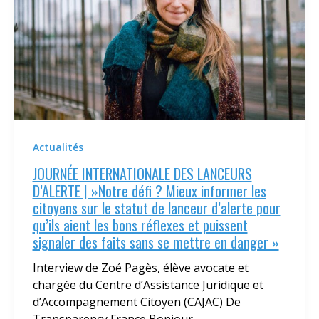
Actualités
JOURNÉE INTERNATIONALE DES LANCEURS
D’ALERTE | »Notre défi ? Mieux informer les
citoyens sur le statut de lanceur d’alerte pour
qu’ils aient les bons réflexes et puissent
signaler des faits sans se mettre en danger »
Interview de Zoé Pagès, élève avocate et
chargée du Centre d’Assistance Juridique et
d’Accompagnement Citoyen (CAJAC) De