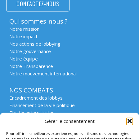
CONTACTEZ-NOUS
Qui sommes-nous ?
Notre mission
Notre impact
Nos actions de lobbying
Notre gouvernance
Notre équipe
Notre Transparence
Notre mouvement international
NOS COMBATS
Encadrement des lobbys
Financement de la vie politique
Flux financiers illicites
Intégrité et transparence du secteur privé
Gérer le consentement
Intégrité et transparence de la vie publique
Pour offrir les meilleures expériences, nous utilisons des technologies
Protection des lanceurs d’alerte