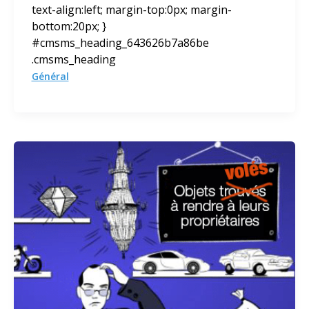
text-align:left; margin-top:0px; margin-
bottom:20px; }
#cmsms_heading_643626b7a86be
.cmsms_heading
Général