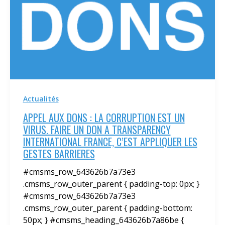
Actualités
APPEL AUX DONS : LA CORRUPTION EST UN
VIRUS. FAIRE UN DON A TRANSPARENCY
INTERNATIONAL FRANCE, C’EST APPLIQUER LES
GESTES BARRIERES
#cmsms_row_643626b7a73e3
.cmsms_row_outer_parent { padding-top: 0px; }
#cmsms_row_643626b7a73e3
.cmsms_row_outer_parent { padding-bottom:
50px; } #cmsms_heading_643626b7a86be {