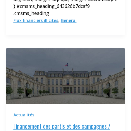
} #cmsms_heading_643626b7dcaf9
.cmsms_heading
,
Flux financiers illicites
Général
Actualités
Financement des partis et des campagnes /