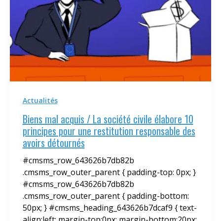
Actualités
Biens mal acquis / La société civile élabore 10
principes pour une restitution responsable des
avoirs détournés
#cmsms_row_643626b7db82b
.cmsms_row_outer_parent { padding-top: 0px; }
#cmsms_row_643626b7db82b
.cmsms_row_outer_parent { padding-bottom:
50px; } #cmsms_heading_643626b7dcaf9 { text-
align:left; margin-top:0px; margin-bottom:20px;