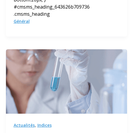
#cmsms_heading_643626b709736
.cmsms_heading
Général
,
Actualités
Indices