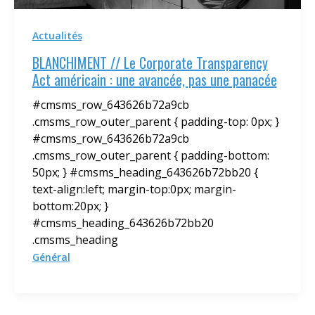
Actualités
BLANCHIMENT // Le Corporate Transparency
Act américain : une avancée, pas une panacée
#cmsms_row_643626b72a9cb
.cmsms_row_outer_parent { padding-top: 0px; }
#cmsms_row_643626b72a9cb
.cmsms_row_outer_parent { padding-bottom:
50px; } #cmsms_heading_643626b72bb20 {
text-align:left; margin-top:0px; margin-
bottom:20px; }
#cmsms_heading_643626b72bb20
.cmsms_heading
Général