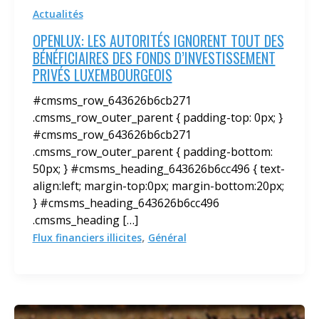
Actualités
OPENLUX: LES AUTORITÉS IGNORENT TOUT DES
BÉNÉFICIAIRES DES FONDS D’INVESTISSEMENT
PRIVÉS LUXEMBOURGEOIS
#cmsms_row_643626b6cb271
.cmsms_row_outer_parent { padding-top: 0px; }
#cmsms_row_643626b6cb271
.cmsms_row_outer_parent { padding-bottom:
50px; } #cmsms_heading_643626b6cc496 { text-
align:left; margin-top:0px; margin-bottom:20px;
} #cmsms_heading_643626b6cc496
.cmsms_heading […]
,
Flux financiers illicites
Général