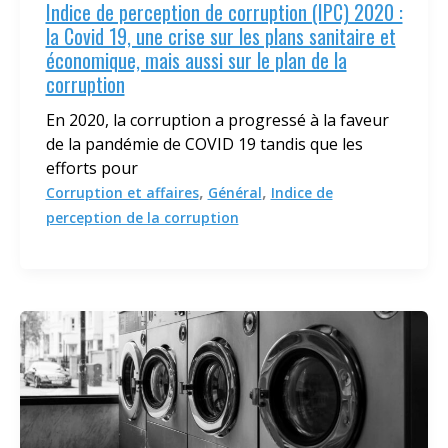
Indice de perception de corruption (IPC) 2020 :
la Covid 19, une crise sur les plans sanitaire et
économique, mais aussi sur le plan de la
corruption
En 2020, la corruption a progressé à la faveur
de la pandémie de COVID 19 tandis que les
efforts pour
,
,
Corruption et affaires
Général
Indice de
perception de la corruption