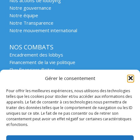
Nos actions de lobbying
Notre gouvernance
Notre équipe
Notre Transparence
Notre mouvement international
NOS COMBATS
Encadrement des lobbys
Financement de la vie politique
Flux financiers illicites
Intégrité et transparence du secteur privé
Gérer le consentement
Intégrité et transparence de la vie publique
Pour offrir les meilleures expériences, nous utilisons des technologies
Protection des lanceurs d’alerte
telles que les cookies pour stocker et/ou accéder aux informations des
Affaires emblématiques
appareils. Le fait de consentir à ces technologies nous permettra de
Etat de droit et démocratie
traiter des données telles que le comportement de navigation ou les ID
uniques sur ce site. Le fait de ne pas consentir ou de retirer son
consentement peut avoir un effet négatif sur certaines caractéristiques
ACCOMPAGNER
et fonctions.
Enseignement supérieur et scolaire
Forum des collectivités engagées