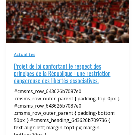
Actualités
Projet de loi confortant le respect des
principes de la République : une restriction
dangereuse des libertés associatives.
#cmsms_row_643626b7087e0
.cmsms_row_outer_parent { padding-top: 0px; }
#cmsms_row_643626b7087e0
.cmsms_row_outer_parent { padding-bottom:
50px; } #cmsms_heading_643626b709736 {
text-align:left; margin-top:0px; margin-
bottom:20px; }