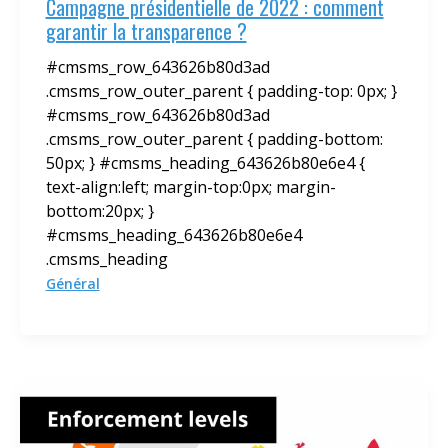
Campagne présidentielle de 2022 : comment
garantir la transparence ?
#cmsms_row_643626b80d3ad
.cmsms_row_outer_parent { padding-top: 0px; }
#cmsms_row_643626b80d3ad
.cmsms_row_outer_parent { padding-bottom:
50px; } #cmsms_heading_643626b80e6e4 {
text-align:left; margin-top:0px; margin-
bottom:20px; }
#cmsms_heading_643626b80e6e4
.cmsms_heading
Général