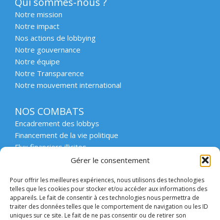
Qui sommes-nous ?
Notre mission
Notre impact
Nos actions de lobbying
Notre gouvernance
Notre équipe
Notre Transparence
Notre mouvement international
NOS COMBATS
Encadrement des lobbys
Financement de la vie politique
Flux financiers illicites
Intégrité et transparence du secteur privé
Gérer le consentement
Intégrité et transparence de la vie publique
Pour offrir les meilleures expériences, nous utilisons des technologies
Protection des lanceurs d’alerte
telles que les cookies pour stocker et/ou accéder aux informations des
Affaires emblématiques
appareils. Le fait de consentir à ces technologies nous permettra de
Etat de droit et démocratie
traiter des données telles que le comportement de navigation ou les ID
uniques sur ce site. Le fait de ne pas consentir ou de retirer son