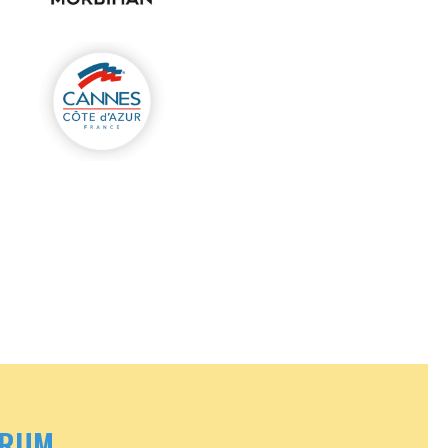
Aucune légende
ORUM