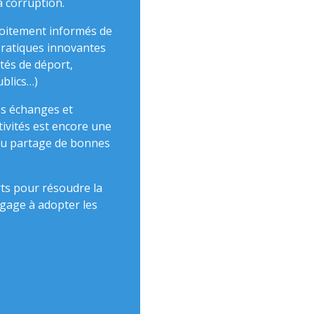
 la corruption.
roitement informés de
 pratiques innovantes
êtés de déport,
publics…)
es échanges et
tivités est encore une
au partage de bonnes
ts pour résoudre la
ngage à adopter les