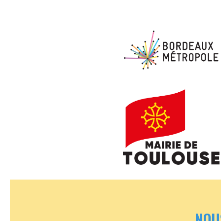
Aucune légende
Aucune légende
NOU