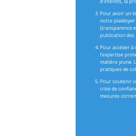
d’intérêts, la p
Pour avoir un t
notre plaidoyer
(transparence et
publication des
Pour accéder à u
l’expertise prim
matière jeune.
pratiques de col
Pour soutenir c
crise de confian
mesures correct