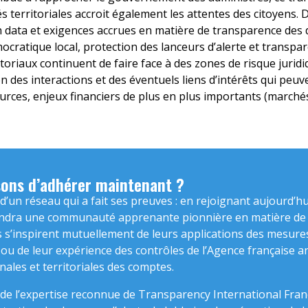
ités territoriales accroit également les attentes des citoyens.
data et exigences accrues en matière de transparence des d
cratique local, protection des lanceurs d’alerte et transpa
ritoriaux continuent de faire face à des zones de risque jurid
ion des interactions et des éventuels liens d’intérêts qui peuv
rces, enjeux financiers de plus en plus importants (marchés
sons d’adhérer maintenant ?
d’un réseau qui a fait ses preuves : en rejoignant aujourd’hu
joindra une communauté apprenante pionnière en matière de l
s s’inspirent mutuellement de leurs applications des mesures l
2 ou de leur expérience des contrôles de l’Agence française a
ales et territoriales des comptes.
de l’expertise reconnue de Transparency International France