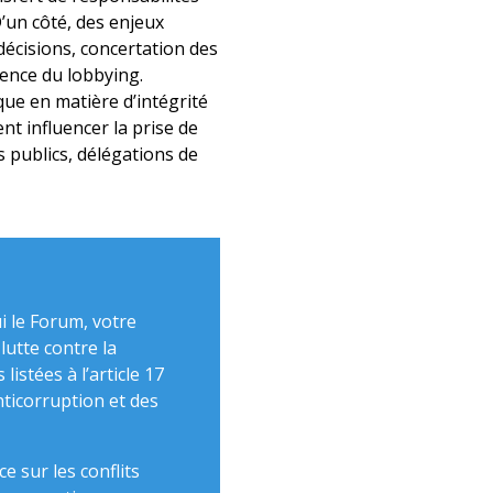
 D’un côté, des enjeux
écisions, concertation des
rence du lobbying.
ique en matière d’intégrité
ent influencer la prise de
 publics, délégations de
i le Forum, votre
utte contre la
istées à l’article 17
nticorruption et des
 sur les conflits