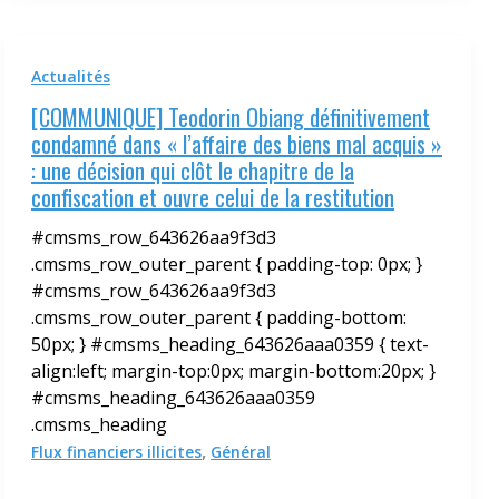
Actualités
[COMMUNIQUE] Teodorin Obiang définitivement
condamné dans « l’affaire des biens mal acquis »
: une décision qui clôt le chapitre de la
confiscation et ouvre celui de la restitution
#cmsms_row_643626aa9f3d3
.cmsms_row_outer_parent { padding-top: 0px; }
#cmsms_row_643626aa9f3d3
.cmsms_row_outer_parent { padding-bottom:
50px; } #cmsms_heading_643626aaa0359 { text-
align:left; margin-top:0px; margin-bottom:20px; }
#cmsms_heading_643626aaa0359
.cmsms_heading
,
Flux financiers illicites
Général