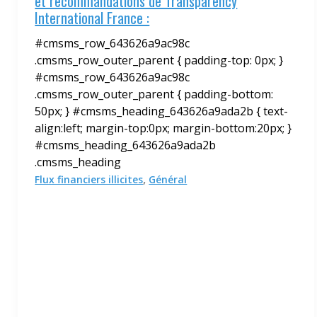
et recommandations de Transparency
International France :
#cmsms_row_643626a9ac98c
.cmsms_row_outer_parent { padding-top: 0px; }
#cmsms_row_643626a9ac98c
.cmsms_row_outer_parent { padding-bottom:
50px; } #cmsms_heading_643626a9ada2b { text-
align:left; margin-top:0px; margin-bottom:20px; }
#cmsms_heading_643626a9ada2b
.cmsms_heading
,
Flux financiers illicites
Général