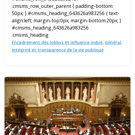
.cmsms_row_outer_parent { padding-bottom:
50px; } #cmsms_heading_643626a983256 { text-
align:left; margin-top:0px; margin-bottom:20px; }
#cmsms_heading_643626a983256
.cmsms_heading
,
,
Encadrement des lobbys et influence indue
Général
Intégrité et transparence de la vie publique