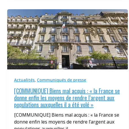
,
Actualités
Communiqués de presse
[COMMUNIQUE] Biens mal acquis : « la France se
donne enfin les moyens de rendre l’argent aux
populations auxquelles il a été volé »
[COMMUNIQUE] Biens mal acquis : « la France se
donne enfin les moyens de rendre l’argent aux
populations auxquelles il