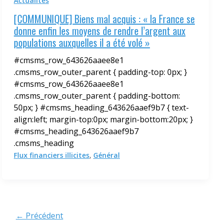
Actualités
[COMMUNIQUE] Biens mal acquis : « la France se
donne enfin les moyens de rendre l’argent aux
populations auxquelles il a été volé »
#cmsms_row_643626aaee8e1
.cmsms_row_outer_parent { padding-top: 0px; }
#cmsms_row_643626aaee8e1
.cmsms_row_outer_parent { padding-bottom:
50px; } #cmsms_heading_643626aaef9b7 { text-
align:left; margin-top:0px; margin-bottom:20px; }
#cmsms_heading_643626aaef9b7
.cmsms_heading
,
Flux financiers illicites
Général
←
Précédent