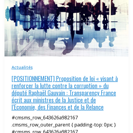
Actualités
[POSITIONNEMENT] Proposition de loi « visant à
renforcer la lutte contre la corruption » du
député Raphaël Gauvain : Transparency France
écrit aux ministres de la Justice et de
l’Economie, des Finances et de la Relance
#cmsms_row_643626a982167
.cmsms_row_outer_parent { padding-top: 0px; }
#cmsms_row_643626a982167