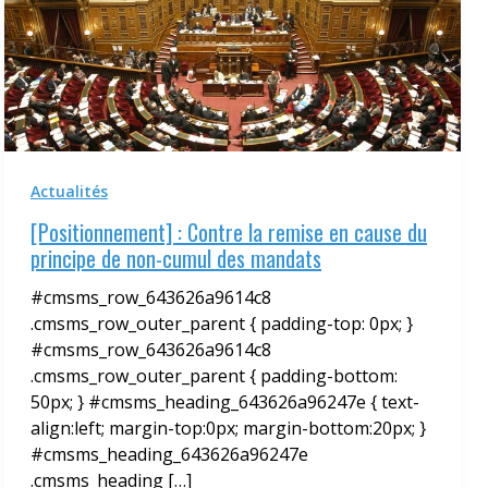
Actualités
[Positionnement] : Contre la remise en cause du
principe de non-cumul des mandats
#cmsms_row_643626a9614c8
.cmsms_row_outer_parent { padding-top: 0px; }
#cmsms_row_643626a9614c8
.cmsms_row_outer_parent { padding-bottom:
50px; } #cmsms_heading_643626a96247e { text-
align:left; margin-top:0px; margin-bottom:20px; }
#cmsms_heading_643626a96247e
.cmsms_heading […]