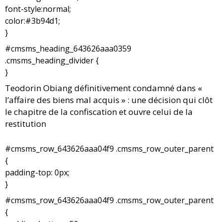
font-style:normal;
color:#3b94d1;
}
#cmsms_heading_643626aaa0359
.cmsms_heading_divider {
}
Teodorin Obiang définitivement condamné dans «
l’affaire des biens mal acquis » : une décision qui clôt
le chapitre de la confiscation et ouvre celui de la
restitution
#cmsms_row_643626aaa04f9 .cmsms_row_outer_parent
{
padding-top: 0px;
}
#cmsms_row_643626aaa04f9 .cmsms_row_outer_parent
{