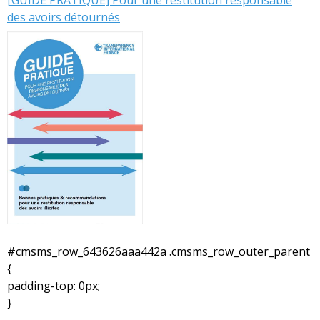
des avoirs détournés
#cmsms_row_643626aaa442a .cmsms_row_outer_parent
{
padding-top: 0px;
}