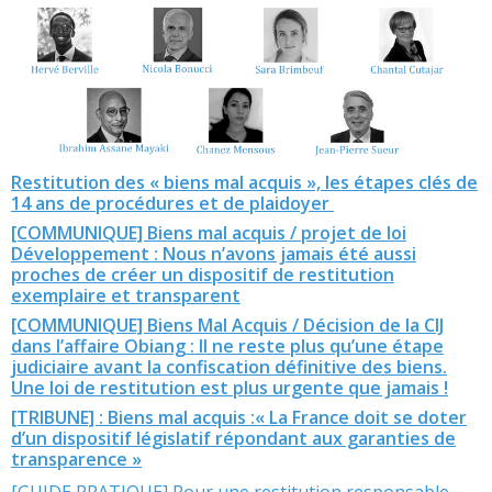
Restitution des « biens mal acquis », les étapes clés de
14 ans de procédures et de plaidoyer
[COMMUNIQUE]
Biens mal acquis / projet de loi
Développement : Nous n’avons jamais été aussi
proches de créer un dispositif de restitution
exemplaire et transparent
[COMMUNIQUE] Biens Mal Acquis / Décision de la CIJ
dans l’affaire Obiang : Il ne reste plus qu’une étape
judiciaire avant la confiscation définitive des biens.
Une loi de restitution est plus urgente que jamais !
[TRIBUNE] : Biens mal acquis :« La France doit se doter
d’un dispositif législatif répondant aux garanties de
transparence »
[GUIDE PRATIQUE] Pour une restitution responsable