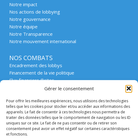
Notre impact
Nos actions de lobbying
Notre gouvernance
Notre équipe
Notre Transparence
Notre mouvement international
NOS COMBATS
Encadrement des lobbys
Financement de la vie politique
Flux financiers illicites
Intégrité et transparence du secteur privé
Gérer le consentement
Intégrité et transparence de la vie publique
Pour offrir les meilleures expériences, nous utilisons des technologies
Protection des lanceurs d’alerte
telles que les cookies pour stocker et/ou accéder aux informations des
Affaires emblématiques
appareils. Le fait de consentir à ces technologies nous permettra de
Etat de droit et démocratie
traiter des données telles que le comportement de navigation ou les ID
uniques sur ce site. Le fait de ne pas consentir ou de retirer son
consentement peut avoir un effet négatif sur certaines caractéristiques
ACCOMPAGNER
et fonctions.