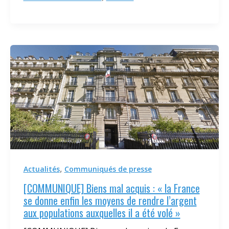
,
Actualités
Communiqués de presse
[COMMUNIQUE] Biens mal acquis : « la France
se donne enfin les moyens de rendre l’argent
aux populations auxquelles il a été volé »