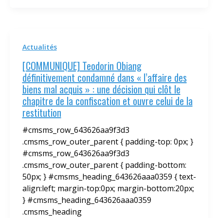
Actualités
[COMMUNIQUE] Teodorin Obiang
définitivement condamné dans « l’affaire des
biens mal acquis » : une décision qui clôt le
chapitre de la confiscation et ouvre celui de la
restitution
#cmsms_row_643626aa9f3d3
.cmsms_row_outer_parent { padding-top: 0px; }
#cmsms_row_643626aa9f3d3
.cmsms_row_outer_parent { padding-bottom:
50px; } #cmsms_heading_643626aaa0359 { text-
align:left; margin-top:0px; margin-bottom:20px;
} #cmsms_heading_643626aaa0359
.cmsms_heading