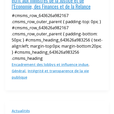
écrit aux ministres de la Justice et de
l’Economie, des Finances et de la Relance
#cmsms_row_643626a982167
.cmsms_row_outer_parent { padding-top: 0px; }
#cmsms_row_643626a982167
.cmsms_row_outer_parent { padding-bottom:
50px; } #cmsms_heading_643626a983256 { text-
align:left; margin-top:0px; margin-bottom:20px;
} #cmsms_heading_643626a983256
.cmsms_heading
,
Encadrement des lobbys et influence indue
,
Général
Intégrité et transparence de la vie
publique
Actualités