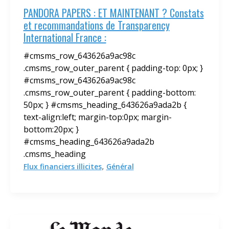
PANDORA PAPERS : ET MAINTENANT ? Constats
et recommandations de Transparency
International France :
#cmsms_row_643626a9ac98c
.cmsms_row_outer_parent { padding-top: 0px; }
#cmsms_row_643626a9ac98c
.cmsms_row_outer_parent { padding-bottom:
50px; } #cmsms_heading_643626a9ada2b {
text-align:left; margin-top:0px; margin-
bottom:20px; }
#cmsms_heading_643626a9ada2b
.cmsms_heading
,
Flux financiers illicites
Général