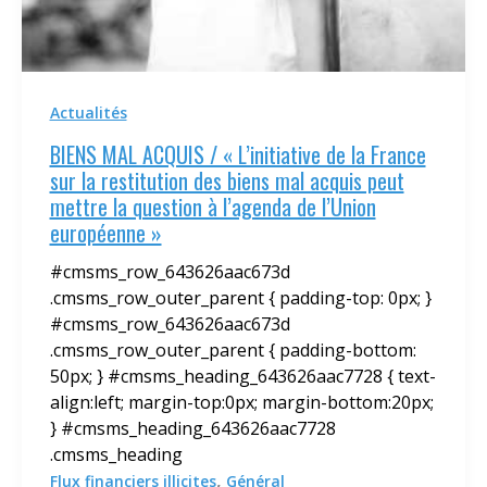
Actualités
BIENS MAL ACQUIS / « L’initiative de la France
sur la restitution des biens mal acquis peut
mettre la question à l’agenda de l’Union
européenne »
#cmsms_row_643626aac673d
.cmsms_row_outer_parent { padding-top: 0px; }
#cmsms_row_643626aac673d
.cmsms_row_outer_parent { padding-bottom:
50px; } #cmsms_heading_643626aac7728 { text-
align:left; margin-top:0px; margin-bottom:20px;
} #cmsms_heading_643626aac7728
.cmsms_heading
,
Flux financiers illicites
Général