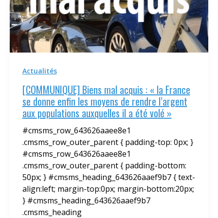
Actualités
[COMMUNIQUE] Biens mal acquis : « la France
se donne enfin les moyens de rendre l’argent
aux populations auxquelles il a été volé »
#cmsms_row_643626aaee8e1
.cmsms_row_outer_parent { padding-top: 0px; }
#cmsms_row_643626aaee8e1
.cmsms_row_outer_parent { padding-bottom:
50px; } #cmsms_heading_643626aaef9b7 { text-
align:left; margin-top:0px; margin-bottom:20px;
} #cmsms_heading_643626aaef9b7
.cmsms_heading