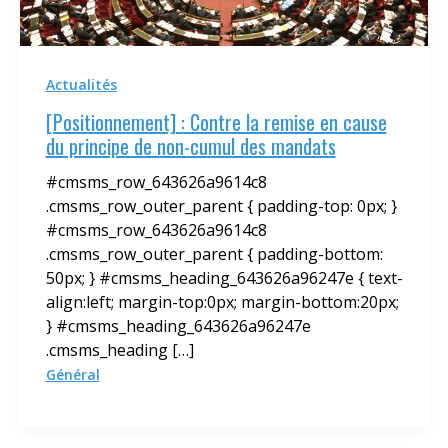
Actualités
[Positionnement] : Contre la remise en cause
du principe de non-cumul des mandats
#cmsms_row_643626a9614c8
.cmsms_row_outer_parent { padding-top: 0px; }
#cmsms_row_643626a9614c8
.cmsms_row_outer_parent { padding-bottom:
50px; } #cmsms_heading_643626a96247e { text-
align:left; margin-top:0px; margin-bottom:20px;
} #cmsms_heading_643626a96247e
.cmsms_heading […]
Général