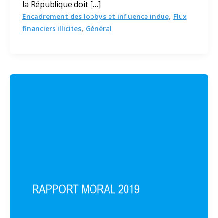
la République doit […]
,
Encadrement des lobbys et influence indue
Flux
,
financiers illicites
Général