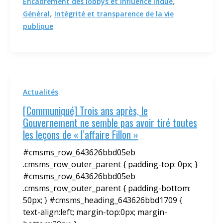
,
Encadrement des lobbys et influence indue
,
Général
Intégrité et transparence de la vie
publique
Actualités
[Communiqué] Trois ans après, le
Gouvernement ne semble pas avoir tiré toutes
les leçons de « l’affaire Fillon »
#cmsms_row_643626bbd05eb
.cmsms_row_outer_parent { padding-top: 0px; }
#cmsms_row_643626bbd05eb
.cmsms_row_outer_parent { padding-bottom:
50px; } #cmsms_heading_643626bbd1709 {
text-align:left; margin-top:0px; margin-