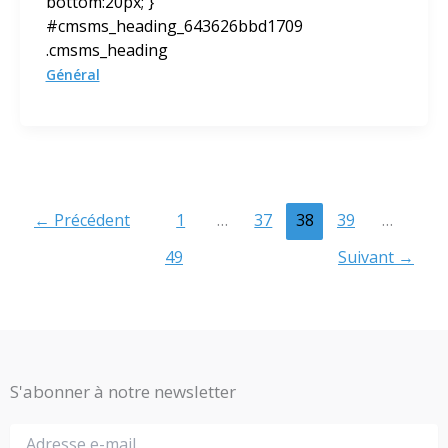
bottom:20px; }
#cmsms_heading_643626bbd1709
.cmsms_heading
Général
←
Précédent
1
…
37
38
39
…
49
Suivant
→
S'abonner à notre newsletter