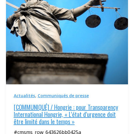
,
Actualités
Communiqués de presse
[COMMUNIQUÉ] / Hongrie : pour Transparency
International Hongrie, « L’état d’urgence doit
être limité dans le temps »
#cmsms_row_643626bb0425a