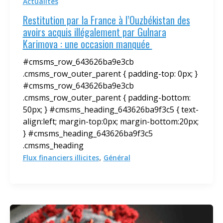
Actualités
Restitution par la France à l’Ouzbékistan des
avoirs acquis illégalement par Gulnara
Karimova : une occasion manquée
#cmsms_row_643626ba9e3cb
.cmsms_row_outer_parent { padding-top: 0px; }
#cmsms_row_643626ba9e3cb
.cmsms_row_outer_parent { padding-bottom:
50px; } #cmsms_heading_643626ba9f3c5 { text-
align:left; margin-top:0px; margin-bottom:20px;
} #cmsms_heading_643626ba9f3c5
.cmsms_heading
,
Flux financiers illicites
Général