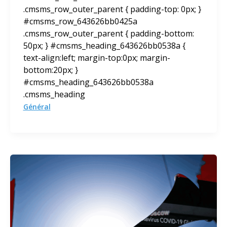
.cmsms_row_outer_parent { padding-top: 0px; }
#cmsms_row_643626bb0425a
.cmsms_row_outer_parent { padding-bottom:
50px; } #cmsms_heading_643626bb0538a {
text-align:left; margin-top:0px; margin-
bottom:20px; }
#cmsms_heading_643626bb0538a
.cmsms_heading
Général