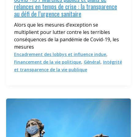
relances en temps de crise : la transparence
au défi de l’urgence sanitaire
Alors que les mesures d’exception se
multiplient pour lutter contre les terribles
conséquences de la pandémie de Covid-19, les
mesures
,
Encadrement des lobbys et influence indue
,
,
Financement de la vie politique
Général
Intégrité
et transparence de la vie publique