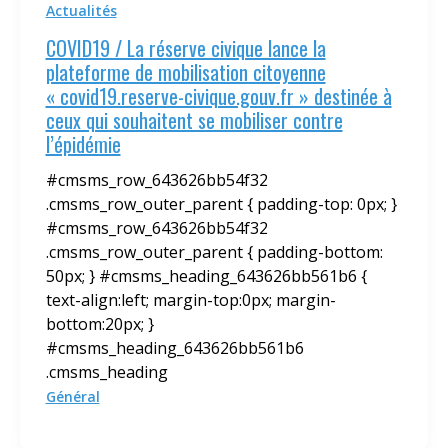
Actualités
COVID19 / La réserve civique lance la
plateforme de mobilisation citoyenne
« covid19.reserve-civique.gouv.fr » destinée à
ceux qui souhaitent se mobiliser contre
l’épidémie
#cmsms_row_643626bb54f32
.cmsms_row_outer_parent { padding-top: 0px; }
#cmsms_row_643626bb54f32
.cmsms_row_outer_parent { padding-bottom:
50px; } #cmsms_heading_643626bb561b6 {
text-align:left; margin-top:0px; margin-
bottom:20px; }
#cmsms_heading_643626bb561b6
.cmsms_heading
Général