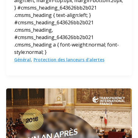
align:left; margin-top:0px; margin-bottom:20px;
} #cmsms_heading_643626bb2b021
.cmsms_heading { text-align:left; }
#cmsms_heading_643626bb2b021
.cmsms_heading,
#cmsms_heading_643626bb2b021
.cmsms_heading a { font-weight:normal; font-
style:normal; }
,
Général
Protection des lanceurs d'alertes