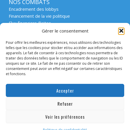
NOS COMBATS
Encadrement des lobbys
Financement de la vie politique
Flux financiers illicites
Intégrité et transparence du secteur privé
Gérer le consentement
Intégrité et transparence de la vie publique
Pour offrir les meilleures expériences, nous utilisons des technologies
Protection des lanceurs d’alerte
telles que les cookies pour stocker et/ou accéder aux informations des
Affaires emblématiques
appareils. Le fait de consentir à ces technologies nous permettra de
Etat de droit et démocratie
traiter des données telles que le comportement de navigation ou les ID
uniques sur ce site. Le fait de ne pas consentir ou de retirer son
consentement peut avoir un effet négatif sur certaines caractéristiques
ACCOMPAGNER
et fonctions.
Enseignement supérieur et scolaire
Forum des collectivités engagées
Accepter
Intervention en entreprise
Forum des entreprises engagées
Refuser
Convaincre les candidats
Voir les préférences
Mentions légales
Politique de confidentialité
© Transparency International
Politique de confidentialité