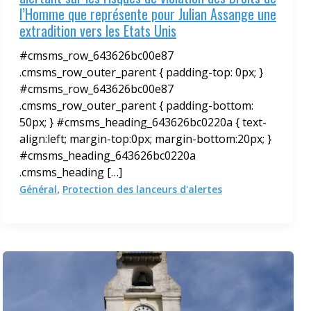
l’Homme que représente pour Julian Assange une
extradition vers les Etats Unis
#cmsms_row_643626bc00e87
.cmsms_row_outer_parent { padding-top: 0px; }
#cmsms_row_643626bc00e87
.cmsms_row_outer_parent { padding-bottom:
50px; } #cmsms_heading_643626bc0220a { text-
align:left; margin-top:0px; margin-bottom:20px; }
#cmsms_heading_643626bc0220a
.cmsms_heading […]
,
Général
Protection des lanceurs d'alertes