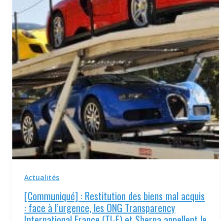
Actualités
[Communiqué] : Restitution des biens mal acquis
: face à l’urgence, les ONG Transparency
International France (TI-F) et Sherpa appellent le