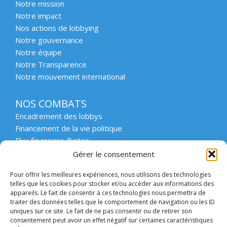
Notre mission
Notre impact
Nos actions de lobbying
Notre gouvernance
Notre équipe
Notre Transparence
Notre mouvement international
NOS COMBATS
Encadrement des lobbys
Financement de la vie politique
Flux financiers illicites
Intégrité et transparence du secteur privé
Gérer le consentement
Intégrité et transparence de la vie publique
Pour offrir les meilleures expériences, nous utilisons des technologies
Protection des lanceurs d’alerte
telles que les cookies pour stocker et/ou accéder aux informations des
Affaires emblématiques
appareils. Le fait de consentir à ces technologies nous permettra de
Etat de droit et démocratie
traiter des données telles que le comportement de navigation ou les ID
uniques sur ce site. Le fait de ne pas consentir ou de retirer son
consentement peut avoir un effet négatif sur certaines caractéristiques