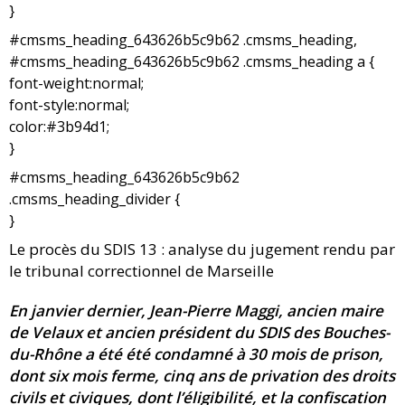
}
#cmsms_heading_643626b5c9b62 .cmsms_heading,
#cmsms_heading_643626b5c9b62 .cmsms_heading a {
font-weight:normal;
font-style:normal;
color:#3b94d1;
}
#cmsms_heading_643626b5c9b62
.cmsms_heading_divider {
}
Le procès du SDIS 13 : analyse du jugement rendu par
le tribunal correctionnel de Marseille
En janvier dernier, Jean-Pierre Maggi, ancien maire
de Velaux et ancien président du SDIS des Bouches-
du-Rhône a été été condamné à 30 mois de prison,
dont six mois ferme, cinq ans de privation des droits
civils et civiques, dont l’éligibilité, et la confiscation