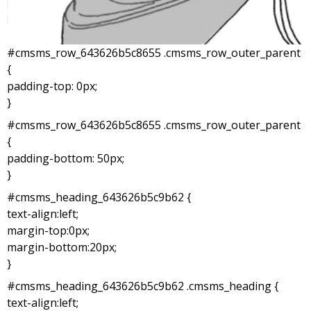
#cmsms_row_643626b5c8655 .cmsms_row_outer_parent
{
padding-top: 0px;
}
#cmsms_row_643626b5c8655 .cmsms_row_outer_parent
{
padding-bottom: 50px;
}
#cmsms_heading_643626b5c9b62 {
text-align:left;
margin-top:0px;
margin-bottom:20px;
}
#cmsms_heading_643626b5c9b62 .cmsms_heading {
text-align:left;