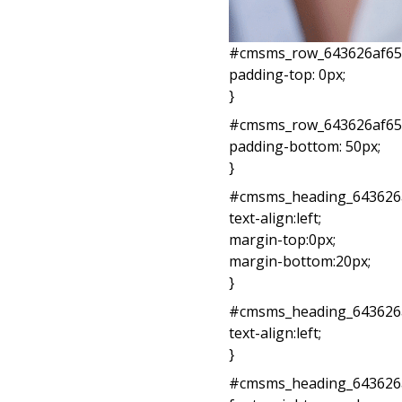
#cmsms_row_643626af65a
padding-top: 0px;
}
#cmsms_row_643626af65a
padding-bottom: 50px;
}
#cmsms_heading_643626a
text-align:left;
margin-top:0px;
margin-bottom:20px;
}
#cmsms_heading_643626a
text-align:left;
}
#cmsms_heading_643626a