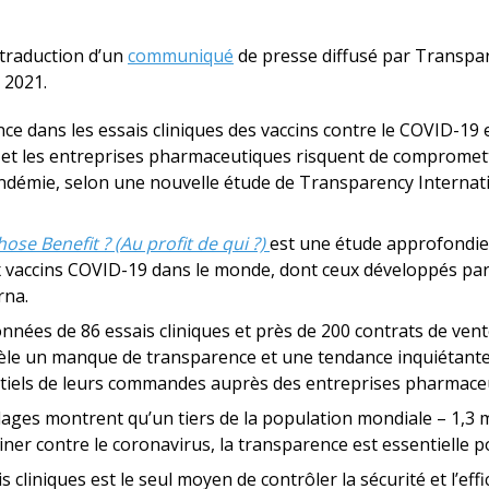
 traduction d’un
communiqué
de presse diffusé par Transpar
i 2021.
 dans les essais cliniques des vaccins contre le COVID-19 e
et les entreprises pharmaceutiques risquent de compromettr
démie, selon une nouvelle étude de Transparency Internatio
ose Benefit ? (Au profit de qui ?)
est une étude approfondi
ux vaccins COVID-19 dans le monde, dont ceux développés pa
rna.
onnées de 86 essais cliniques et près de 200 contrats de vent
vèle un manque de transparence et une tendance inquiétan
entiels de leurs commandes auprès des entreprises pharmace
ages montrent qu’un tiers de la population mondiale – 1,3 m
iner contre le coronavirus, la transparence est essentielle p
cliniques est le seul moyen de contrôler la sécurité et l’effi