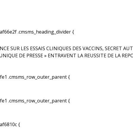
66e2f .cmsms_heading_divider {
E SUR LES ESSAIS CLINIQUES DES VACCINS, SECRET AU
UNIQUE DE PRESSE » ENTRAVENT LA REUSSITE DE LA REP
e1 .cmsms_row_outer_parent {
e1 .cmsms_row_outer_parent {
f6810c {