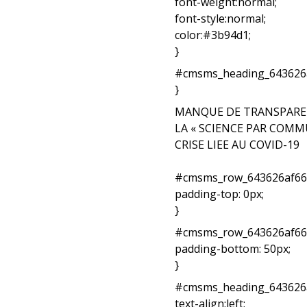
font-weight:normal;
font-style:normal;
color:#3b94d1;
}
#cmsms_heading_643626af
}
MANQUE DE TRANSPARENC
LA « SCIENCE PAR COMM
CRISE LIEE AU COVID-19
#cmsms_row_643626af66f
padding-top: 0px;
}
#cmsms_row_643626af66f
padding-bottom: 50px;
}
#cmsms_heading_643626a
text-align:left;