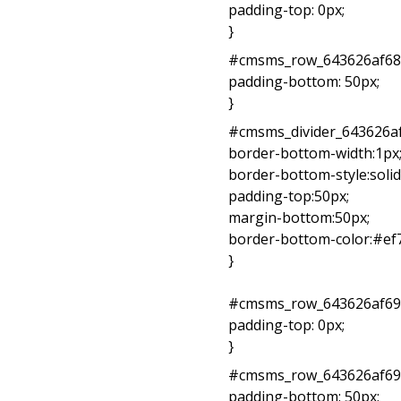
padding-top: 0px;
}
#cmsms_row_643626af682
padding-bottom: 50px;
}
#cmsms_divider_643626af
border-bottom-width:1px
border-bottom-style:solid
padding-top:50px;
margin-bottom:50px;
border-bottom-color:#ef
}
#cmsms_row_643626af693
padding-top: 0px;
}
#cmsms_row_643626af693
padding-bottom: 50px;