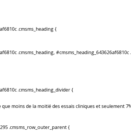
f6810c .cmsms_heading {
f6810c .cmsms_heading, #cmsms_heading_643626af6810c .
6810c .cmsms_heading_divider {
 que moins de la moitié des essais cliniques et seulement 7%
95 .cmsms_row_outer_parent {