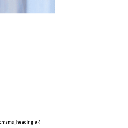
cmsms_heading a {