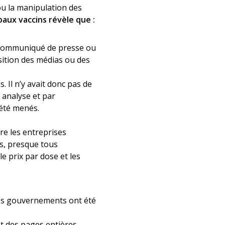
ou la manipulation des
ipaux vaccins révèle que :
un communiqué de presse ou
sition des médias ou des
. Il n’y avait donc pas de
 analyse et par
 été menés.
e les entreprises
s, presque tous
e prix par dose et les
les gouvernements ont été
nt des pages entières