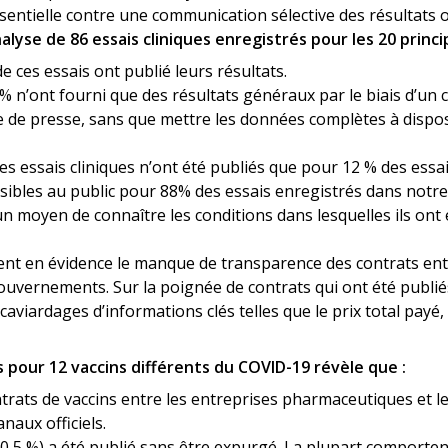
sentielle contre une communication sélective des résultats 
nalyse de 86 essais cliniques enregistrés pour les 20 princ
 ces essais ont publié leurs résultats.
41% n’ont fourni que des résultats généraux par le biais d’
 de presse, sans que mettre les données complètes à dispo
s essais cliniques n’ont été publiés que pour 12 % des essais
sibles au public pour 88% des essais enregistrés dans notre
 moyen de connaître les conditions dans lesquelles ils ont
nt en évidence le manque de transparence des contrats entr
uvernements. Sur la poignée de contrats qui ont été publié
viardages d’informations clés telles que le prix total payé, l
s pour 12 vaccins différents du COVID-19 révèle que :
trats de vaccins entre les entreprises pharmaceutiques et 
anaux officiels.
(0,5 %) a été publié sans être expurgé. La plupart comporte