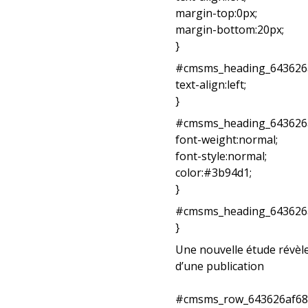
margin-top:0px;
margin-bottom:20px;
}
#cmsms_heading_643626a
text-align:left;
}
#cmsms_heading_643626a
font-weight:normal;
font-style:normal;
color:#3b94d1;
}
#cmsms_heading_643626af
}
Une nouvelle étude révèle
d’une publication
#cmsms_row_643626af682