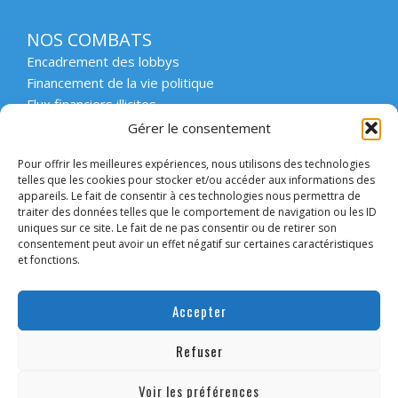
NOS COMBATS
Encadrement des lobbys
Financement de la vie politique
Flux financiers illicites
Intégrité et transparence du secteur privé
Gérer le consentement
Intégrité et transparence de la vie publique
Pour offrir les meilleures expériences, nous utilisons des technologies
Protection des lanceurs d’alerte
telles que les cookies pour stocker et/ou accéder aux informations des
Affaires emblématiques
appareils. Le fait de consentir à ces technologies nous permettra de
Etat de droit et démocratie
traiter des données telles que le comportement de navigation ou les ID
uniques sur ce site. Le fait de ne pas consentir ou de retirer son
consentement peut avoir un effet négatif sur certaines caractéristiques
ACCOMPAGNER
et fonctions.
Enseignement supérieur et scolaire
Forum des collectivités engagées
Accepter
Intervention en entreprise
Forum des entreprises engagées
Refuser
Convaincre les candidats
Voir les préférences