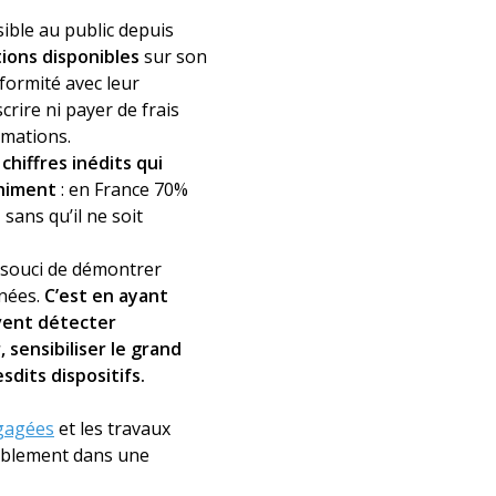
sible au public depuis
ions disponibles
sur son
formité avec leur
scrire ni payer de frais
ormations.
s
chiffres inédits qui
chiment
: en France 70%
sans qu’il ne soit
 souci de démontrer
nnées.
C’est en ayant
uvent détecter
 sensibiliser le grand
esdits dispositifs.
gagées
et les travaux
rablement dans une