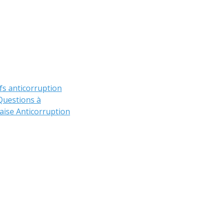
ifs anticorruption
 Questions à
çaise Anticorruption