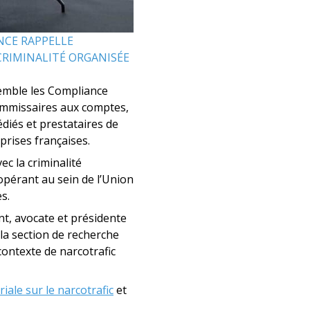
NCE RAPPELLE
CRIMINALITÉ ORGANISÉE
ssemble les Compliance
 commissaires aux comptes,
diés et prestataires de
rises françaises.
c la criminalité
opérant au sein de l’Union
es.
t, avocate et présidente
la section de recherche
contexte de narcotrafic
iale sur le narcotrafic
et