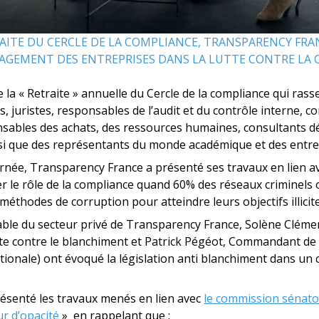
AITE DU CERCLE DE LA COMPLIANCE, TRANSPARENCY FRA
GAGEMENT DES ENTREPRISES DANS LA LUTTE CONTRE LA 
e la « Retraite » annuelle du Cercle de la compliance qui ra
s, juristes, responsables de l’audit et du contrôle interne,
sables des achats, des ressources humaines, consultants dé
si que des représentants du monde académique et des entrep
urnée, Transparency France a présenté ses travaux en lien ave
er le rôle de la compliance quand 60% des réseaux criminels 
éthodes de corruption pour atteindre leurs objectifs illicit
ble du secteur privé de Transparency France, Solène Clémen
utte contre le blanchiment et Patrick Pégéot, Commandant de 
ionale) ont évoqué la législation anti blanchiment dans un 
ésenté les travaux menés en lien avec
le commission sénator
ur d’opacité
» en rappelant que :