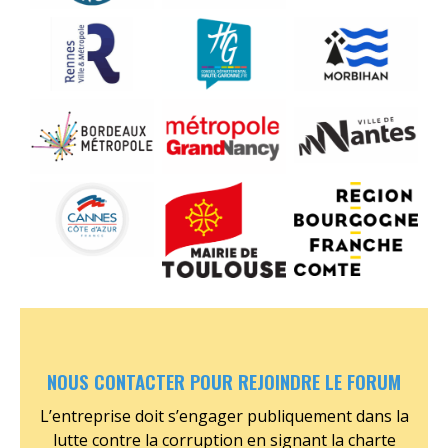
Aucune
Aucune
Aucune
légende
légende
légende
Aucune
Aucune
Aucune
légende
légende
légende
Aucune
Aucune
Aucune
légende
légende
légende
NOUS CONTACTER POUR REJOINDRE LE FORUM
L’entreprise doit s’engager publiquement dans la
lutte contre la corruption en signant la charte