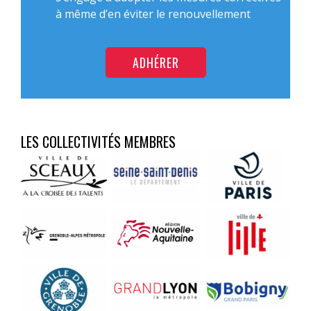
à même d’en éviter le renouvellement
ADHÉRER
LES COLLECTIVITÉS MEMBRES
Aucune
Aucune
Aucune
légende
légende
légende
Aucune
Aucune
Aucune
légende
légende
légende
Aucune
Aucune
Aucune
légende
légende
légende