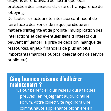
citoyens et renouveau démocratique local,
protection des lanceurs d’alerte et transparence du
lobbying.
De l’autre, les acteurs territoriaux continuent de
faire face à des zones de risque juridique en
matière d’intégrité et de probité : multiplication des
interactions et des éventuels liens d’intérêts qui
peuvent influencer la prise de décision, manque de
ressources, enjeux financiers de plus en plus
importants (marchés publics, délégations de service
public, etc).
Cinq bonnes raisons d’adhérer
maintenant ?
Pour bénéficier d’un réseau qui a fait ses
preuves : en rejoignant aujourd’hui le
Forum, votre collectivité rejoindra une
communauté apprenante pionnière en