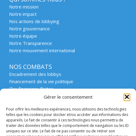
Notre mission
Notre impact
Nos actions de lobbying
Notre gouvernance
Notre équipe
Notre Transparence
Notre mouvement international
NOS COMBATS
Encadrement des lobbys
Financement de la vie politique
Flux financiers illicites
Intégrité et transparence du secteur privé
Gérer le consentement
Intégrité et transparence de la vie publique
Pour offrir les meilleures expériences, nous utilisons des technologies
Protection des lanceurs d’alerte
telles que les cookies pour stocker et/ou accéder aux informations des
Affaires emblématiques
appareils. Le fait de consentir à ces technologies nous permettra de
Etat de droit et démocratie
traiter des données telles que le comportement de navigation ou les ID
uniques sur ce site. Le fait de ne pas consentir ou de retirer son