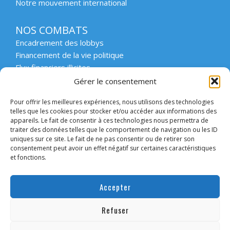
Notre mouvement international
NOS COMBATS
Encadrement des lobbys
Financement de la vie politique
Flux financiers illicites
Intégrité et transparence du secteur privé
Gérer le consentement
Intégrité et transparence de la vie publique
Pour offrir les meilleures expériences, nous utilisons des technologies
Protection des lanceurs d’alerte
telles que les cookies pour stocker et/ou accéder aux informations des
Affaires emblématiques
appareils. Le fait de consentir à ces technologies nous permettra de
Etat de droit et démocratie
traiter des données telles que le comportement de navigation ou les ID
uniques sur ce site. Le fait de ne pas consentir ou de retirer son
consentement peut avoir un effet négatif sur certaines caractéristiques
ACCOMPAGNER
et fonctions.
Enseignement supérieur et scolaire
Forum des collectivités engagées
Accepter
Intervention en entreprise
Forum des entreprises engagées
Refuser
Convaincre les candidats