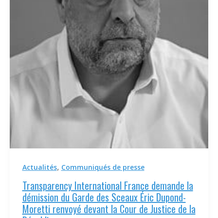
,
Actualités
Communiqués de presse
Transparency International France demande la
démission du Garde des Sceaux Éric Dupond-
Moretti renvoyé devant la Cour de Justice de la