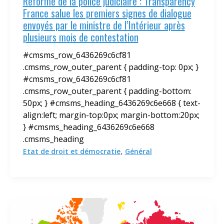
Réforme de la police judiciaire : Transparency
France salue les premiers signes de dialogue
envoyés par le ministre de l’Intérieur après
plusieurs mois de contestation
#cmsms_row_6436269c6cf81
.cmsms_row_outer_parent { padding-top: 0px; }
#cmsms_row_6436269c6cf81
.cmsms_row_outer_parent { padding-bottom:
50px; } #cmsms_heading_6436269c6e668 { text-
align:left; margin-top:0px; margin-bottom:20px;
} #cmsms_heading_6436269c6e668
.cmsms_heading
,
Etat de droit et démocratie
Général