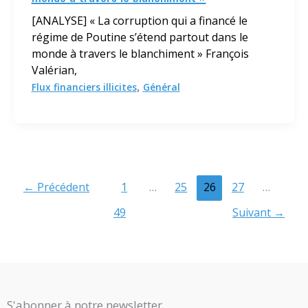
[ANALYSE] « La corruption qui a financé le
régime de Poutine s’étend partout dans le
monde à travers le blanchiment » François
Valérian,
,
Flux financiers illicites
Général
←
Précédent
1
…
25
26
27
…
49
Suivant
→
S'abonner à notre newsletter