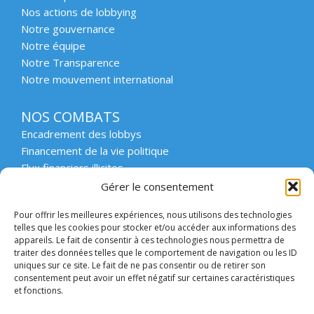
Nos actions de lobbying
Notre gouvernance
Notre équipe
Notre Transparence
Notre mouvement international
NOS COMBATS
Encadrement des lobbys
Financement de la vie politique
Flux financiers illicites
Intégrité et transparence du secteur privé
Gérer le consentement
Intégrité et transparence de la vie publique
Pour offrir les meilleures expériences, nous utilisons des technologies
Protection des lanceurs d’alerte
telles que les cookies pour stocker et/ou accéder aux informations des
Affaires emblématiques
appareils. Le fait de consentir à ces technologies nous permettra de
Etat de droit et démocratie
traiter des données telles que le comportement de navigation ou les ID
uniques sur ce site. Le fait de ne pas consentir ou de retirer son
consentement peut avoir un effet négatif sur certaines caractéristiques
ACCOMPAGNER
et fonctions.
Enseignement supérieur et scolaire