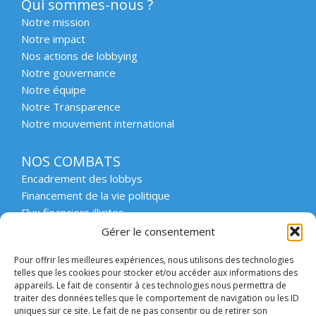
Qui sommes-nous ?
Notre mission
Notre impact
Nos actions de lobbying
Notre gouvernance
Notre équipe
Notre Transparence
Notre mouvement international
NOS COMBATS
Encadrement des lobbys
Financement de la vie politique
Flux financiers illicites
Intégrité et transparence du secteur privé
Gérer le consentement
Intégrité et transparence de la vie publique
Pour offrir les meilleures expériences, nous utilisons des technologies
Protection des lanceurs d’alerte
telles que les cookies pour stocker et/ou accéder aux informations des
Affaires emblématiques
appareils. Le fait de consentir à ces technologies nous permettra de
Etat de droit et démocratie
traiter des données telles que le comportement de navigation ou les ID
uniques sur ce site. Le fait de ne pas consentir ou de retirer son