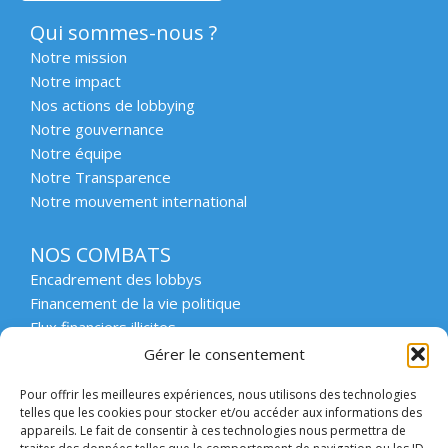
Qui sommes-nous ?
Notre mission
Notre impact
Nos actions de lobbying
Notre gouvernance
Notre équipe
Notre Transparence
Notre mouvement international
NOS COMBATS
Encadrement des lobbys
Financement de la vie politique
Flux financiers illicites
Intégrité et transparence du secteur privé
Gérer le consentement
Intégrité et transparence de la vie publique
Pour offrir les meilleures expériences, nous utilisons des technologies
Protection des lanceurs d’alerte
telles que les cookies pour stocker et/ou accéder aux informations des
Affaires emblématiques
appareils. Le fait de consentir à ces technologies nous permettra de
Etat de droit et démocratie