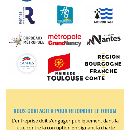
Aucune
Aucune
Aucune
légende
légende
légende
Aucune
Aucune
Aucune
légende
légende
légende
Aucune
Aucune
Aucune
légende
légende
légende
NOUS CONTACTER POUR REJOINDRE LE FORUM
L’entreprise doit s’engager publiquement dans la
lutte contre la corruption en signant la charte