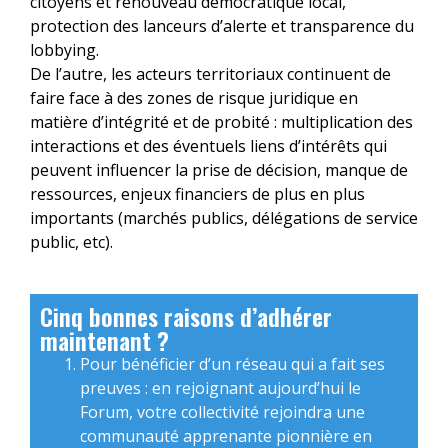
citoyens et renouveau démocratique local,
protection des lanceurs d’alerte et transparence du
lobbying.
De l’autre, les acteurs territoriaux continuent de
faire face à des zones de risque juridique en
matière d’intégrité et de probité : multiplication des
interactions et des éventuels liens d’intérêts qui
peuvent influencer la prise de décision, manque de
ressources, enjeux financiers de plus en plus
importants (marchés publics, délégations de service
public, etc).
Cinq bonnes raisons d’adhérer
maintenant ?
Pour bénéficier d’un réseau qui a fait ses
preuves : en rejoignant aujourd’hui le
Forum, votre collectivité rejoindra une
communauté apprenante pionnière en