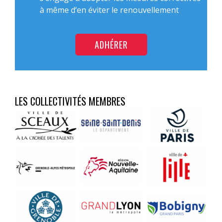
à même d’en éviter le renouvellement
ADHÉRER
LES COLLECTIVITÉS MEMBRES
Aucune
Aucune
Aucune
légende
légende
légende
Aucune
Aucune
Aucune
légende
légende
légende
Aucune
Aucune
Aucune
légende
légende
légende